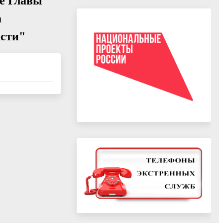
ие Главы
а
асти"