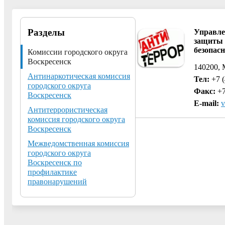
Разделы
Управле
защиты 
безопас
Комиссии городского округа
Воскресенск
140200, 
Антинаркотическая комиссия
Тел:
+7 (
городского округа
Факс:
+7
Воскресенск
E-mail:
v
Антитеррористическая
комиссия городского округа
Воскресенск
Межведомственная комиссия
городского округа
Воскресенск по
профилактике
правонарушений