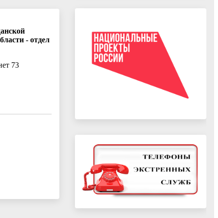
данской
ласти - отдел
нет 73