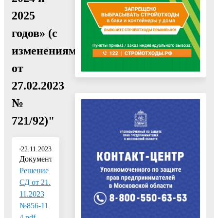
2025
годов» (с
изменениями
от
27.02.2023
№
721/92)"
22.11.2023
Документ:
Решение
СД от 21.
11.2023
№856-11
4.pdf