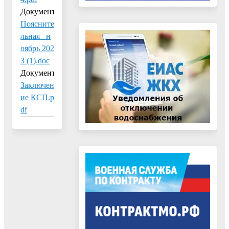
Документ:
Поясните
льная_ н
оябрь 202
3 (1).doc
Документ:
Заключен
ие КСП.p
df