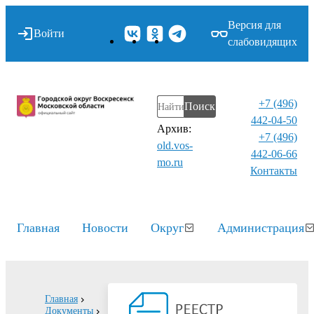
Версия для
Войти
слабовидящих
+7 (496)
Поиск
442-04-50
Архив:
+7 (496)
old.vos-
442-06-66
mo.ru
Контакты⁠
Главная
Новости
Округ
Администрация
Главная
Документы