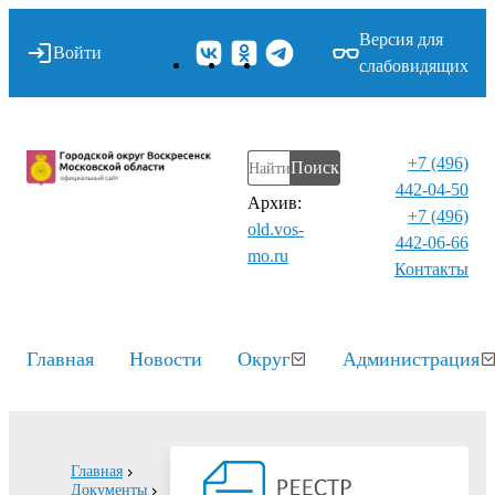
Версия для
Войти
слабовидящих
+7 (496)
Поиск
442-04-50
Архив:
+7 (496)
old.vos-
442-06-66
mo.ru
Контакты⁠
Главная
Новости
Округ
Администрация
Главная
Документы