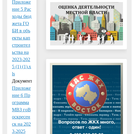
Приложе
ние 5 Рас
ходы бюд
жета ГО
БИ в объ
екты кап
строител
ьства на
2023-202
5 (1) (1).x
ls
Документ:
Приложе
ние 6 Пр
ограмма
МВЗ гоВ
оскресен
ск на 202
3-2025