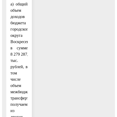
а) общий
объем
доходов
бюджета
городского
округа
Воскресенск
в сумме
8 279 287,6
тыс.
рублей, в
том
числе
объем
межбюджетных
трансфертов,
получаемых
из
других