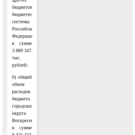
бюджетов
бюджетной
системы
Российской
Федерации
в сумме
3 889 347,5
тыс.
рублей;
б) общий
объем
расходов
бюджета
городского
округа
Воскресенск
в сумме
8 421 423,3