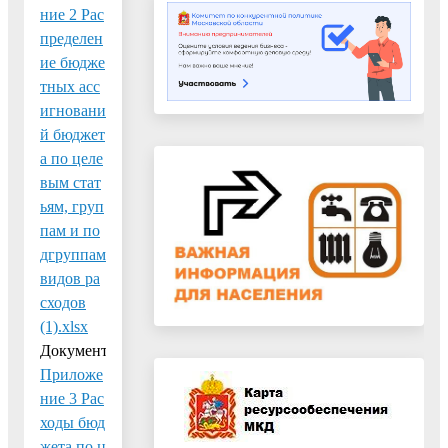
ние 2 Рас
пределен
ие бюдже
тных асс
игновани
й бюджет
а по целе
вым стат
ьям, груп
пам и по
дгруппам
видов ра
сходов
(1).xlsx
Документ:
Приложе
ние 3 Рас
ходы бюд
жета по ц