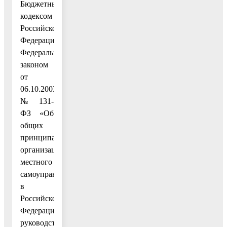
Бюджетным
кодексом
Российской
Федерации,
Федеральным
законом
от
06.10.2003
№ 131-
ФЗ «Об
общих
принципах
организации
местного
самоуправления
в
Российской
Федерации»,
руководствуясь