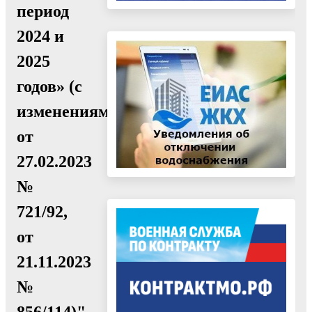
период
2024 и
2025
годов» (с
изменениями
от
27.02.2023
№
721/92,
от
21.11.2023
№
856/114)"