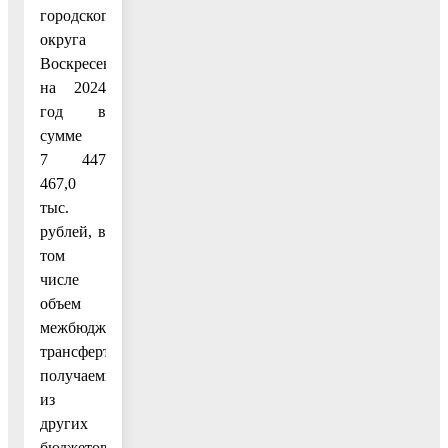
городского
округа
Воскресенск
на 2024
год в
сумме
7 447
467,0
тыс.
рублей, в
том
числе
объем
межбюджетных
трансфертов,
получаемых
из
других
бюджетов