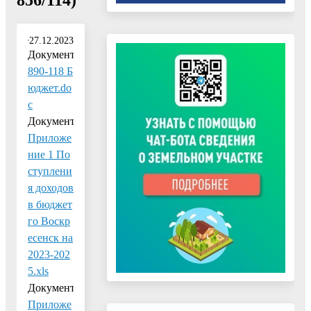
27.12.2023
Документ:
890-118 Б
юджет.do
c
Документ:
Приложе
ние 1 По
ступлени
я доходов
в бюджет
го Воскр
есенск на
2023-202
5.xls
Документ:
Приложе