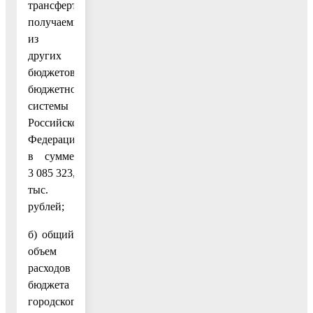
трансфертов,
получаемых
из
других
бюджетов
бюджетной
системы
Российской
Федерации,
в сумме
3 085 323,3
тыс.
рублей;
б) общий
объем
расходов
бюджета
городского