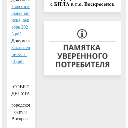
Поясните
льная зап
иска_дек
абрь 202
3.pdf
Документ:
Заключен
ие КСП
(3).pdf
СОВЕТ
ДЕПУТАТОВ
городского
округа
Воскресенск