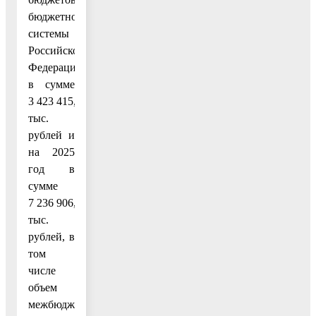
бюджетной
системы
Российской
Федерации,
в сумме
3 423 415,8
тыс.
рублей и
на 2025
год в
сумме
7 236 906,6
тыс.
рублей, в
том
числе
объем
межбюджетных