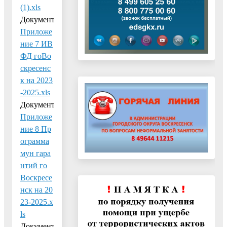
(1).xls
Документ:
Приложе
ние 7 ИВ
ФД гоВо
скресенс
к на 2023
-2025.xls
Документ:
Приложе
ние 8 Пр
ограмма
мун гара
нтий го
Воскресе
нск на 20
23-2025.x
ls
Документ: