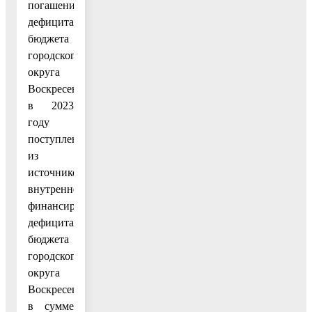
погашение
дефицита
бюджета
городского
округа
Воскресенск
в 2023
году
поступления
из
источников
внутреннего
финансирования
дефицита
бюджета
городского
округа
Воскресенск
в сумме