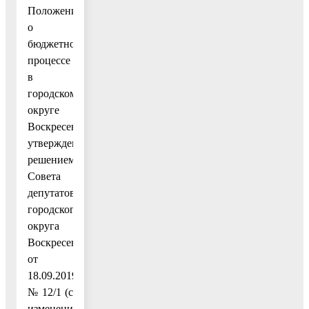
Положением
о
бюджетном
процессе
в
городском
округе
Воскресенск,
утвержденным
решением
Совета
депутатов
городского
округа
Воскресенск
от
18.09.2019
№ 12/1 (с
изменениями