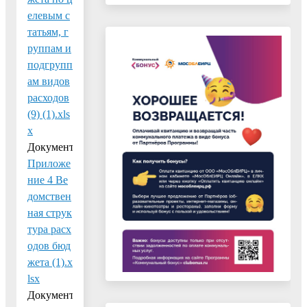
елевым с
татьям, г
руппам и
подгрупп
ам видов
расходов
(9) (1).xls
x
Документ:
Приложе
ние 4 Ве
домствен
ная струк
тура расх
одов бюд
жета (1).x
lsx
Документ: