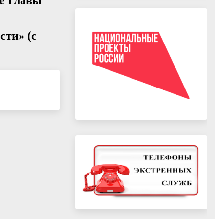
ие Главы
а
сти» (с