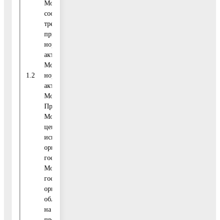
Московской области в
соответствие с
требованиями вновь
принятых федеральных
нормативных правовых
Правово
актов, законов
управлени
Московской области,
управлен
1.2
нормативных правовых
Постоянно
делами, от
актов Губернатора
муниципал
Московской области,
службы и ка
Правительства
Московской области,
центральных
исполнительных
органов
государственной власти
Московской области,
государственных
органов Московской
области, направленных
на реализацию мер по
противодействию