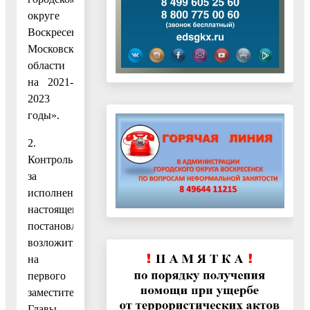
округе
Воскресенск
Московской
области
на 2021-
2023
годы».
2.
Контроль
за
исполнением
настоящего
постановления
возложить
на
первого
заместителя
Главы