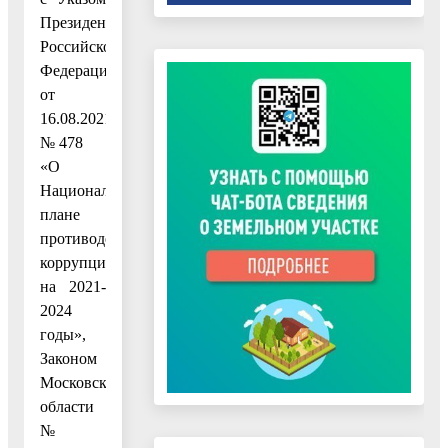
Президента
Российской
Федерации
от
16.08.2021
№ 478
«О
Национальном
плане
противодействия
коррупции
на 2021-
2024
годы»,
Законом
Московской
области
№