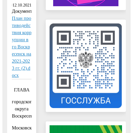
12.10.2021
Документ:
План про
тиводейс
твия корр
упции в
го Воскр
есенск на
2021-202
3 гг. (2).d
ocx
ГЛАВА
городского
округа
Воскресенск
Московской