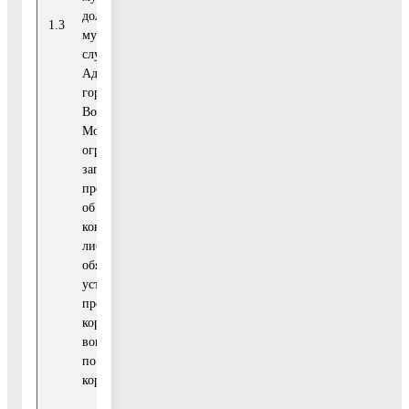
территориал
должности,
1.3
2021-2023 годы
безопаснос
муниципальными
гражданск
служащими
защиты, от
Администрации
муниципал
городского округа
службы и ка
Воскресенск
Московской области
ограничений и
запретов, требований о
предотвращении или
об урегулировании
конфликта интересов,
либо неисполнения
обязанностей,
установленных в целях
противодействия
коррупции, а также по
вопросам деятельности
по противодействию
коррупции.