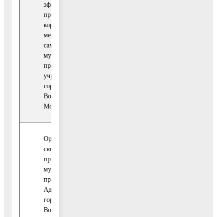
эффективной системы
коррупци
противодействия
коррупции в органах
местного
самоуправления,
муниципальных
предприятиях и
учреждениях
городского округа
Воскресенск
Московской области.
Организация работы по
своевременному
приведению
муниципальных
правовых актов
Администрации
городского округа
Воскресенск