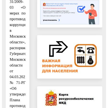
31/2009-
03 «О
мерах по
противодействию
коррупции
в
Московской
области»,
распоряжением
Губернатора
Московской
области
от
04.03.2021
№ 71-РГ
«Об
утверждении
Плана
противодействия