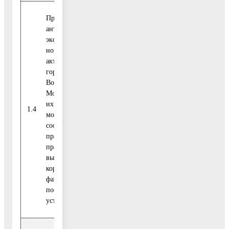
Проведение
антикоррупционной
экспертизы
нормативных правовых
актов Администрации
городского округа
Воскресенск
Московской области и
их проектов с учетом
Правово
1.4
Постоянно
мониторинга
управлен
соответствующей
правоприменительной
практики в целях
выявления
коррупциогенных
факторов и
последующего их
устранения.