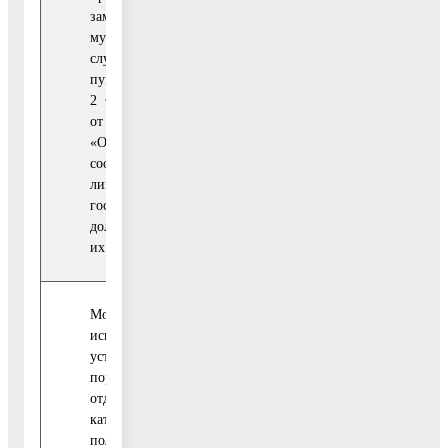
замещение должностей
муниципальной
службы указанных в
пункте 1 части 1 статьи
2 Федерального закона
от 03.12.2012 № 230-ФЗ
«О контроле за
соответствием расходов
лиц, замещающих
государственные
должности, и иных лиц
их доходам».
Мониторинг
исполнения
установленного
порядка сообщения
отдельными
категориями лиц о
получении подарка в