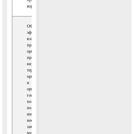
коррупции.
Обеспечение
эффективного
взаимодействия с
правоохранительными
органами, органами
прокуратуры и
юстиции, судами,
территориальными
органами федеральных
и региональных
органов
государственной власти
по Московской области
по вопросам обмена
информацией о фактах
Управлен
несоблюдения лицами,
делами,
замещающими
управлен
муниципальные