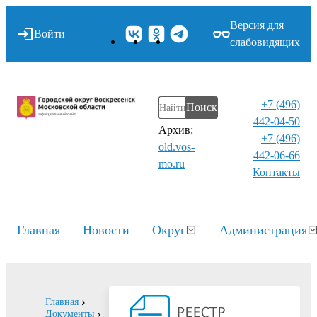
Версия для
Войти
слабовидящих
+7 (496)
Поиск
442-04-50
Архив:
+7 (496)
old.vos-
442-06-66
mo.ru
Контакты⁠
Главная
Новости
Округ
Администрация
Главная
Документы