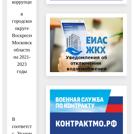
коррупции
в
городском
округе
Воскресенск
Московской
области
на 2021-
2023
годы
В
соответствии
с Указом