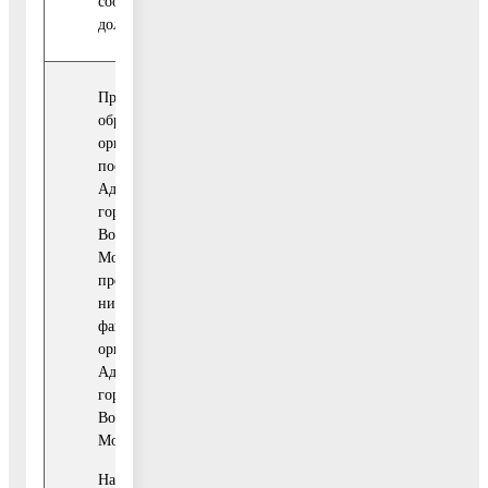
соответствующих
должностных лиц.
Проведение анализа
обращений граждан и
организаций,
поступающих в адрес
Администрации
городского округа
Воскресенск
Московской области, на
предмет выявления в
них информации о
фактах коррупции в
органах
Администрации
городского округа
Воскресенск
Московской области.
Направление указанной