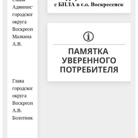
Администрации
городского
округа
Воскресенск
Малкина
А.В.
Глава
городского
округа
Воскресенск
А.В.
Болотников