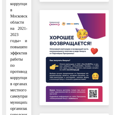
коррупции
в
Московской
области
на 2021-
2023
годы» и
повышения
эффективности
работы
по
противодействию
коррупции
в органах
местного
самоуправления,
муниципальных
организациях
городского