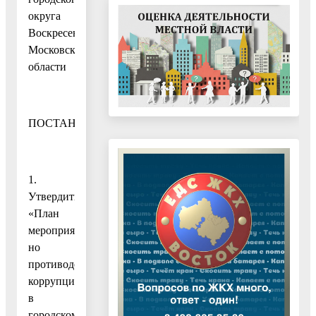
округа
Воскресенск
Московской
области
ПОСТАНОВЛЯЮ:
1.
Утвердить
«План
мероприятий
но
противодействию
коррупции
в
городском