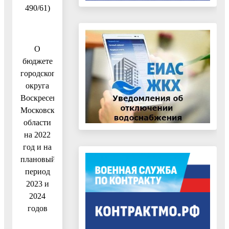
490/61)
О
бюджете
городского
округа
Воскресенск
Московской
области
на 2022
год и на
плановый
период
2023 и
2024
годов