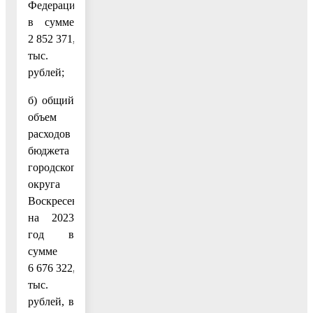
Федерации,
в сумме
2 852 371,3
тыс.
рублей;
б) общий
объем
расходов
бюджета
городского
округа
Воскресенск
на 2023
год в
сумме
6 676 322,8
тыс.
рублей, в