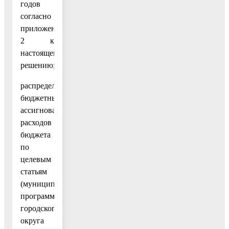
годов
согласно
приложению
2 к
настоящему
решению;
распределение
бюджетных
ассигнований
расходов
бюджета
по
целевым
статьям
(муниципальным
программам
городского
округа