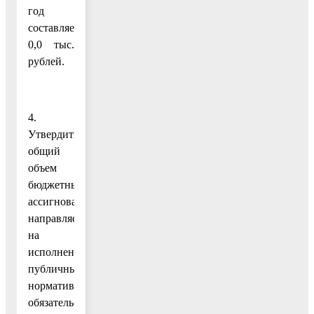
год
составляет
0,0 тыс.
рублей.
4.
Утвердить
общий
объем
бюджетных
ассигнований,
направляемых
на
исполнение
публичных
нормативных
обязательств: