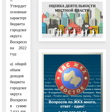
Утвердить
основные
характеристики
бюджета
городского
округа
Воскресенск
на 2022
год:
а) общий
объем
доходов
бюджета
городского
округа
Воскресенск
в сумме
7 033 406,9