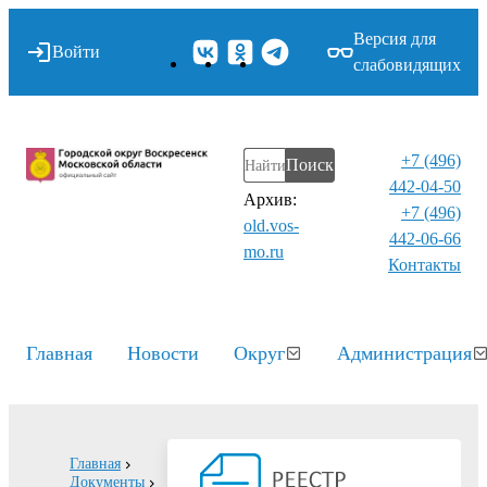
Версия для
Войти
слабовидящих
+7 (496)
Поиск
442-04-50
Архив:
+7 (496)
old.vos-
442-06-66
mo.ru
Контакты⁠
Главная
Новости
Округ
Администрация
Главная
Документы