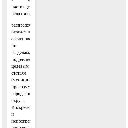
настоящему
решению;
распределение
бюджетных
ассигнований
по
разделам,
подразделам,
целевым
статьям
(муниципальным
программам
городского
округа
Воскресенск
и
непрограммным
направлениям