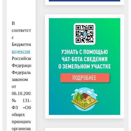
В
соответствии
с
Бюджетным
кодексом
Российской
Федерации,
Федеральным
законом
от
06.10.2003
№ 131-
ФЗ «Об
общих
принципах
организации