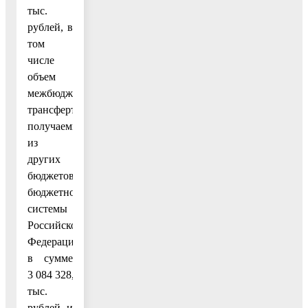
тыс.
рублей, в
том
числе
объем
межбюджетных
трансфертов,
получаемых
из
других
бюджетов
бюджетной
системы
Российской
Федерации,
в сумме
3 084 328,8
тыс.
рублей и