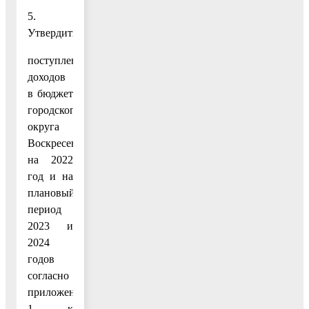
5.
Утвердить:
поступления
доходов
в бюджет
городского
округа
Воскресенск
на 2022
год и на
плановый
период
2023 и
2024
годов
согласно
приложению
1 к