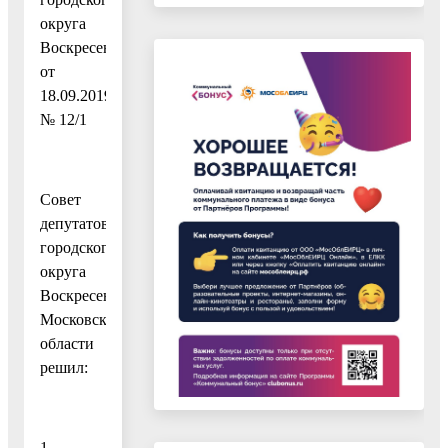
округа
Воскресенск
от
18.09.2019
№ 12/1
Совет
депутатов
городского
округа
Воскресенск
Московской
области
решил:
1.