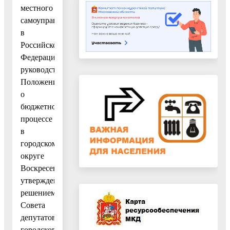
местного
самоуправления
в
Российской
Федерации»,
руководствуясь
Положением
о
бюджетном
процессе
в
городском
округе
Воскресенск,
утвержденным
решением
Совета
депутатов
городского