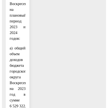
Воскресенск
на
плановый
период
2023 и
2024
годов:
а) общий
объем
доходов
бюджета
городского
округа
Воскресенск
на 2023
год в
сумме
6 529 322,8