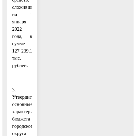
сложившихся
на 1
января
2022
года, в
сумме
127 239,1
тыс.
рублей.
3.
Утвердить
основные
характеристики
бюджета
городского
округа