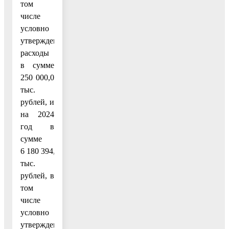
том
числе
условно
утвержденные
расходы
в сумме
250 000,0
тыс.
рублей, и
на 2024
год в
сумме
6 180 394,3
тыс.
рублей, в
том
числе
условно
утвержденные