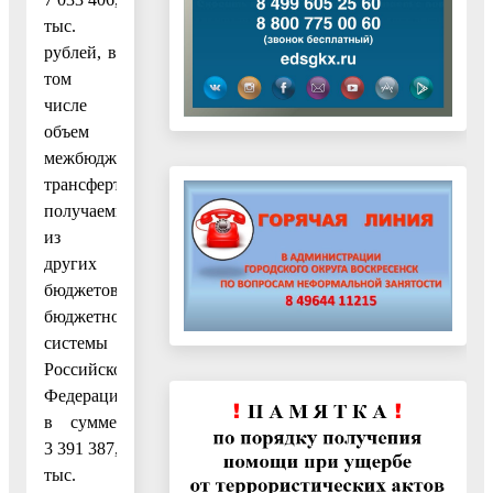
тыс.
рублей, в
том
числе
объем
межбюджетных
трансфертов,
получаемых
из
других
бюджетов
бюджетной
системы
Российской
Федерации
в сумме
3 391 387,9
тыс.