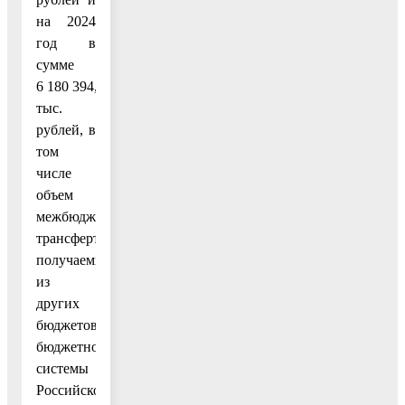
на 2024
год в
сумме
6 180 394,3
тыс.
рублей, в
том
числе
объем
межбюджетных
трансфертов,
получаемых
из
других
бюджетов
бюджетной
системы
Российской