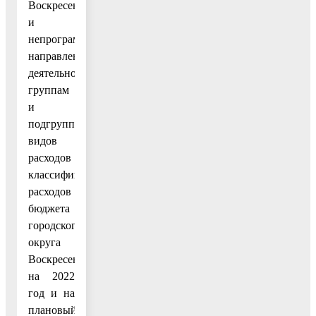
Воскресенск
и
непрограммным
направлениям
деятельности),
группам
и
подгруппам
видов
расходов
классификации
расходов
бюджета
городского
округа
Воскресенск
на 2022
год и на
плановый