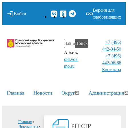
Версия для
Войти
слабовидящих
+7 (496)
Поиск
442-04-50
Архив:
+7 (496)
old.vos-
442-06-66
mo.ru
Контакты⁠
Главная
Новости
Округ
Администрация
Главная
Документы