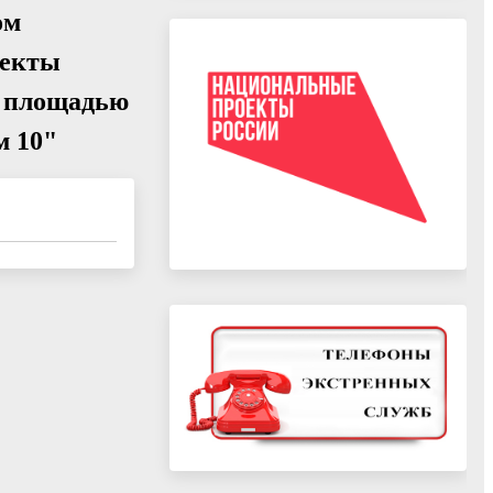
ом
ъекты
, площадью
м 10"