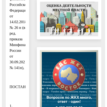
Российской
Федерации
от
14.02.2018
№ 26 н (в
ред.
приказа
Минфина
России
от
30.09.2021
№ 141н),
ПОСТАНОВЛЯЮ:
1.