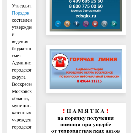
Утвердить
Порядок
составления,
утверждения
и
ведения
бюджетных
смет
Администрации
городского
округа
Воскресенск
Московской
области,
муниципальных
казенных
учреждений
городского