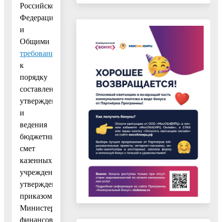
Российской
Федерации
и
Общими
требованиями
к
порядку
составления,
утверждения
и
ведения
бюджетных
смет
казенных
учреждений,
утвержденными
приказом
Министерства
финансов