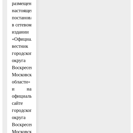
размещение
настоящего
постановления
в сетевом
издании
«Официальный
вестник
городского
округа
Воскресенск
Московской
области»
и на
официальном
сайте
городского
округа
Воскресенск
Московской