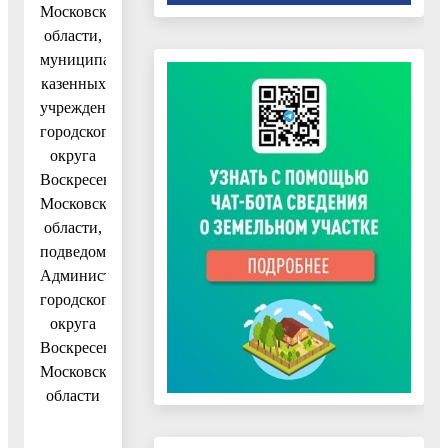
Московской
области,
муниципальных
казенных
учреждений
городского
округа
Воскресенск
Московской
области,
подведомственных
Администрации
городского
округа
Воскресенск
Московской
области