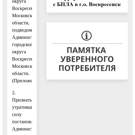
округа
Воскресенск
Московской
области,
подведомственных
Администрации
городского
округа
Воскресенск
Московской
области.
(Приложение.)
2.
Признать
утратившим
силу
постановление
Администрации