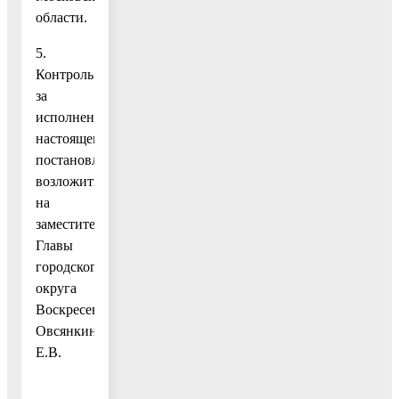
области.
5.
Контроль
за
исполнением
настоящего
постановления
возложить
на
заместителя
Главы
городского
округа
Воскресенск
Овсянкину
Е.В.