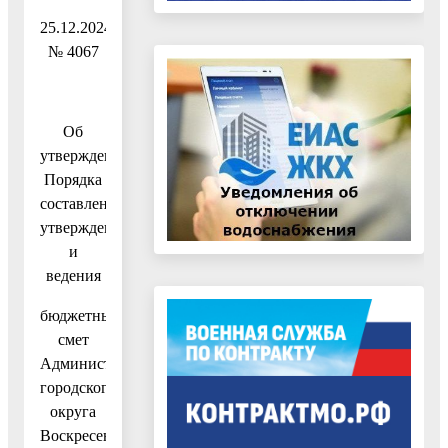
25.12.2024
№ 4067
Об
утверждении
Порядка
составления,
утверждения
и
ведения
бюджетных
смет
Администрации
городского
округа
Воскресенск