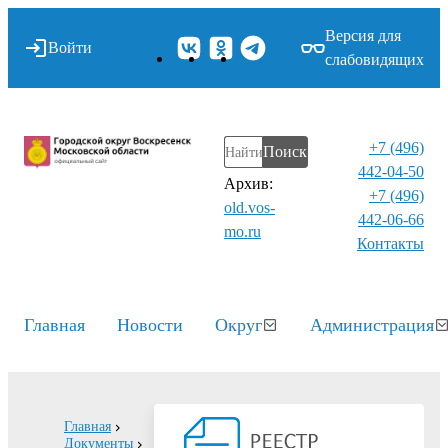
Версия для
Войти
слабовидящих
+7 (496)
Поиск
442-04-50
Архив:
+7 (496)
old.vos-
442-06-66
mo.ru
Контакты⁠
Главная
Новости
Округ
Администрация
Главная
Документы