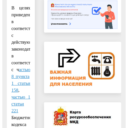
В целях
приведения
в
соответствие
с
действующим
законодательством,
в
соответствии
с ч
астью
8 пункта
1 статьи
158
,
частью 1
статьи
221
Бюджетного
кодекса