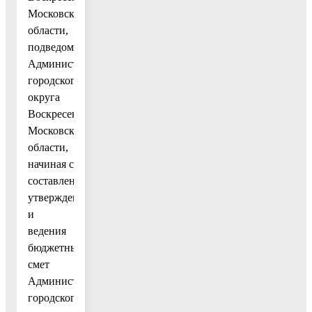
Московской
области,
подведомственных
Администрации
городского
округа
Воскресенск
Московской
области,
начиная с
составления,
утверждения
и
ведения
бюджетных
смет
Администрации
городского