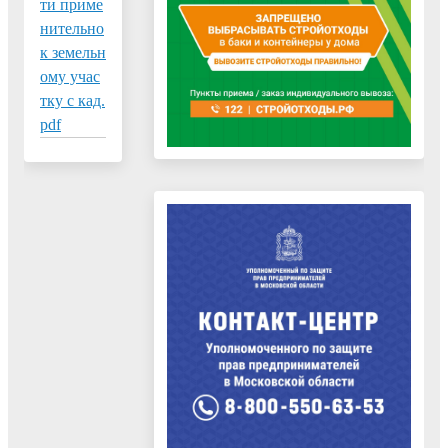
ти приме
нительно
к земельн
ому учас
тку с кад.
pdf