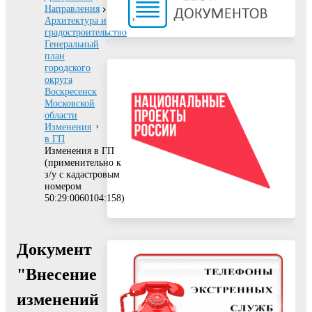
Направления
Архитектура и
градостроительство
Генеральный
план
городского
округа
Воскресенск
Московской
области
Изменения
в ГП
Изменения в ГП
(применительно к
з/у с кадастровым
номером
50:29:0060104:158)
Документ
"Внесение
изменений