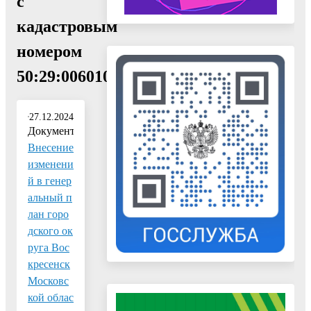
с
кадастровым
номером
50:29:0060104:158;"
27.12.2024
Документ:
Внесение
изменени
й в генер
альный п
лан горо
дского ок
руга Вос
кресенск
Московс
кой облас