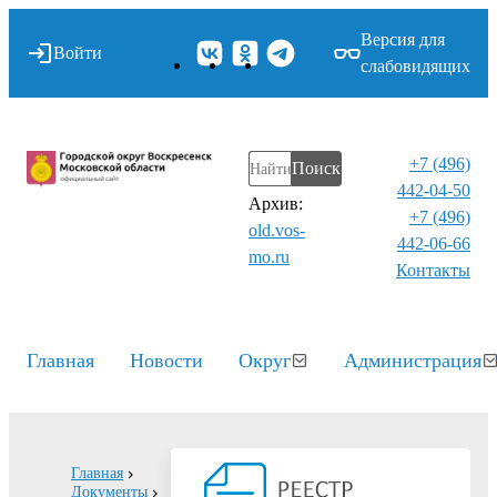
Версия для
Войти
слабовидящих
+7 (496)
Поиск
442-04-50
Архив:
+7 (496)
old.vos-
442-06-66
mo.ru
Контакты⁠
Главная
Новости
Округ
Администрация
Главная
Документы