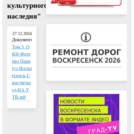
культурного
наследия"
27.12.2024
Документ:
Том 3_О
КН-Фате
ево Парк
(го Воскр
есенск-С
вистягин
о)-НА У
ТВ.pdf