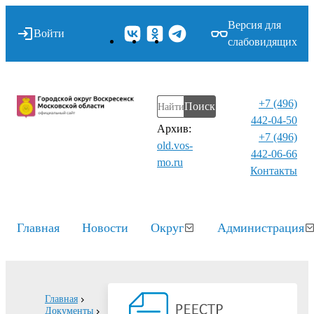
Версия для
Войти
слабовидящих
+7 (496)
Поиск
442-04-50
Архив:
+7 (496)
old.vos-
442-06-66
mo.ru
Контакты⁠
Главная
Новости
Округ
Администрация
Главная
Документы