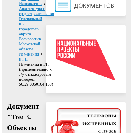
Направления
Архитектура и
градостроительство
Генеральный
план
городского
округа
Воскресенск
Московской
области
Изменения
в ГП
Изменения в ГП
(применительно к
з/у с кадастровым
номером
50:29:0060104:158)
Документ
"Том 3.
Объекты