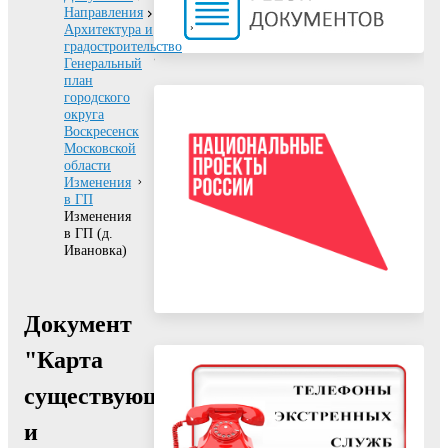
Направления
Архитектура и
градостроительство
Генеральный
план
городского
округа
Воскресенск
Московской
области
Изменения
в ГП
Изменения
в ГП (д.
Ивановка)
Документ
"Карта
существующих
и