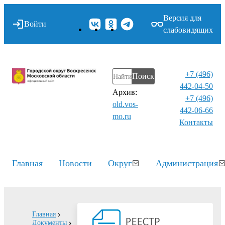
Версия для
Войти
слабовидящих
+7 (496)
Поиск
442-04-50
Архив:
+7 (496)
old.vos-
442-06-66
mo.ru
Контакты⁠
Главная
Новости
Округ
Администрация
Главная
Документы