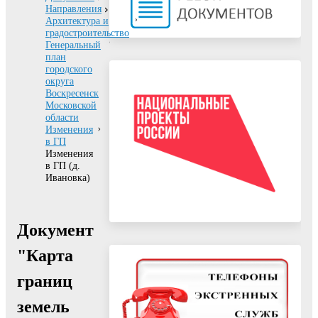
Направления
Архитектура и
градостроительство
Генеральный
план
городского
округа
Воскресенск
Московской
области
Изменения
в ГП
Изменения
в ГП (д.
Ивановка)
Документ
"Карта
границ
земель