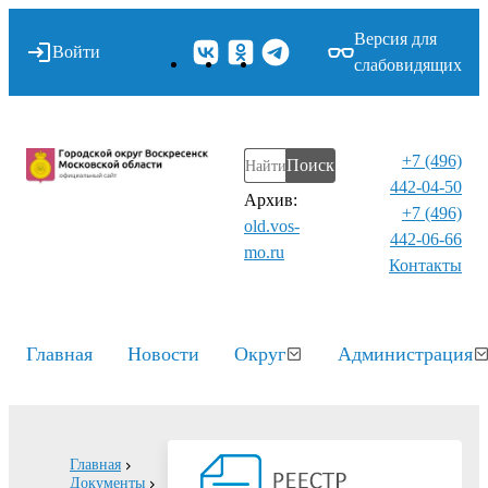
Версия для
Войти
слабовидящих
+7 (496)
Поиск
442-04-50
Архив:
+7 (496)
old.vos-
442-06-66
mo.ru
Контакты⁠
Главная
Новости
Округ
Администрация
Главная
Документы