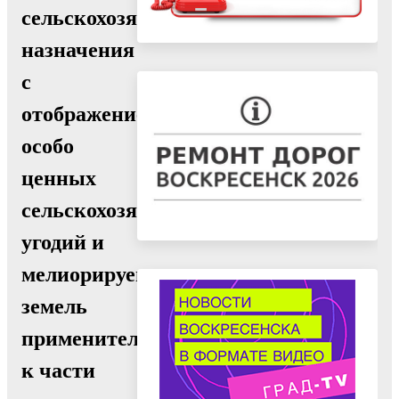
сельскохозяйственного
назначения
с
отображением
особо
ценных
сельскохозяйственных
угодий и
мелиорируемых
земель
применительно
к части