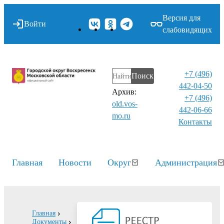
Версия для
Войти
слабовидящих
+7 (496)
Поиск
442-04-50
Архив:
+7 (496)
old.vos-
442-06-66
mo.ru
Контакты⁠
Главная
Новости
Округ
Администрация
Главная
Документы