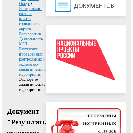
Округ
Контрольно-
счетная
палата
городского
округа
Воскресенск
Деятельность
КСП
Результаты
проведенных
контрольных и
экспертно-
аналитических
мероприятий
Экспертно-
аналитические
мероприятия
Документ
"Результаты
экспертно-