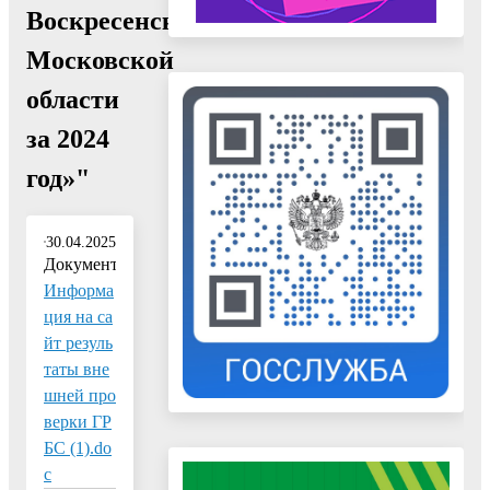
Воскресенск
Московской
области
за 2024
год»"
30.04.2025
Документ:
Информа
ция на са
йт резуль
таты вне
шней про
верки ГР
БС (1).do
c