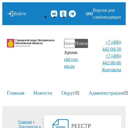
Версия для
Войти
слабовидящих
+7 (496)
Поиск
442-04-50
Архив:
+7 (496)
old.vos-
442-06-66
mo.ru
Контакты⁠
Главная
Новости
Округ
Администрация
Главная
Документы