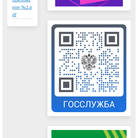
ние №2.p
df