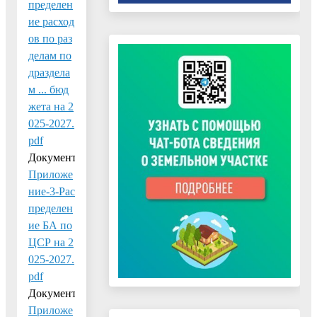
пределен
ие расход
ов по раз
делам по
драздела
м ... бюд
жета на 2
025-2027.
pdf
Документ:
Приложе
ние-3-Рас
пределен
ие БА по
ЦСР на 2
025-2027.
pdf
Документ:
Приложе