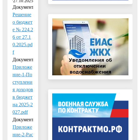
27.10.2025
Документ:
Решение
о бюджет
е № 224.2
6 от 27.1
0.2025.pd
f
Документ:
Приложе
ние-1-По
ступлени
я доходов
в бюджет
на 2025-2
027.pdf
Документ:
Приложе
ние-2-Рас