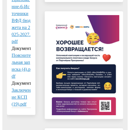
ние-6-Ис
точники
ВФД бюд
жета на 2
025-2027.
pdf
Документ:
Поясните
льная зап
иска (4).p
df
Документ:
Заключен
ие КСП
(19).pdf