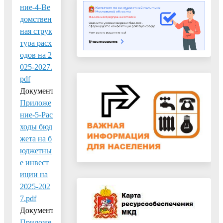
ние-4-Ве
домствен
ная струк
тура расх
одов на 2
025-2027.
pdf
Документ:
Приложе
ние-5-Рас
ходы бюд
жета на б
юджетны
е инвест
иции на
2025-202
7.pdf
Документ:
Приложе