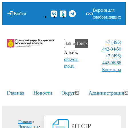
Версия для
Войти
слабовидящих
+7 (496)
Поиск
442-04-50
Архив:
+7 (496)
old.vos-
442-06-66
mo.ru
Контакты⁠
Главная
Новости
Округ
Администрация
Главная
Документы