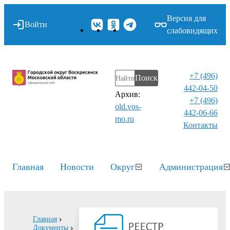
Версия для
Войти
слабовидящих
+7 (496)
Поиск
442-04-50
Архив:
+7 (496)
old.vos-
442-06-66
mo.ru
Контакты⁠
Главная
Новости
Округ
Администрация
Главная
Документы