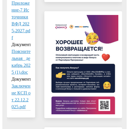
Приложе
ние-7 Ис
точники
ВФД 202
5-2027.pd
f
Документ:
Поясните
льная_ де
кабрь 202
5 (1).doc
Документ:
Заключен
ие КСП о
т 22.12.2
025.pdf