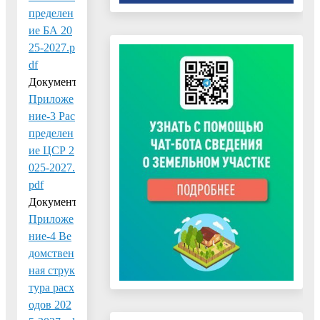
пределен
ие БА 20
25-2027.p
df
Документ:
Приложе
ние-3 Рас
пределен
ие ЦСР 2
025-2027.
pdf
Документ:
Приложе
ние-4 Ве
домствен
ная струк
тура расх
одов 202