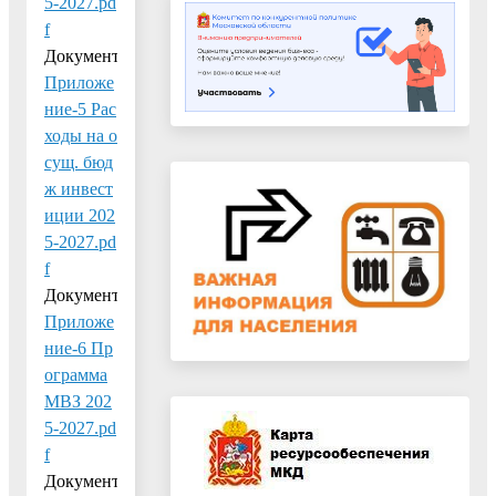
5-2027.pd
f
Документ:
Приложе
ние-5 Рас
ходы на о
сущ. бюд
ж инвест
иции 202
5-2027.pd
f
Документ:
Приложе
ние-6 Пр
ограмма
МВЗ 202
5-2027.pd
f
Документ: