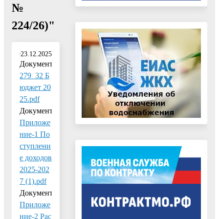
№
224/26)"
23.12.2025
Документ:
279_32 Б
юджет 20
25.pdf
Документ:
Приложе
ние-1 По
ступлени
е доходов
2025-202
7 (1).pdf
Документ:
Приложе
ние-2 Рас