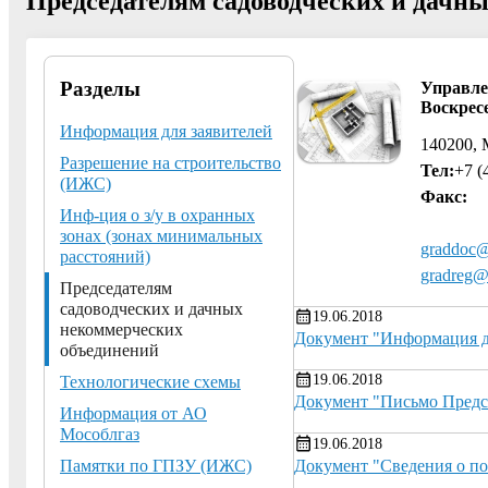
Председателям садоводческих и дачн
Разделы
Управле
Воскрес
Информация для заявителей
140200, 
Разрешение на строительство
Тел:
+7 (
(ИЖС)
Факс:
Инф-ция о з/у в охранных
зонах (зонах минимальных
graddoc@
расстояний)
gradreg@
Председателям
садоводческих и дачных
19.06.2018
некоммерческих
Документ "Информация д
объединений
19.06.2018
Технологические схемы
Документ "Письмо Предс
Информация от АО
Мособлгаз
19.06.2018
Документ "Сведения о п
Памятки по ГПЗУ (ИЖС)