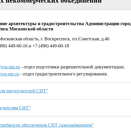
ых некоммерческих объединений
ние архитектуры и градостроительства Администрации город
енск Московской области
Московская область, г. Воскресенск, пл.Советская, д.4б
496) 449-60-16 и +7 (496) 449-60-18
vos-mo.ru
- отдел подготовки разрешительной документации;
vos-mo.ru
- отдел градостроительного регулирования.
ля председателей СНТ"
едателям СНТ"
отребности обеспечения СНТ газоснабжением"