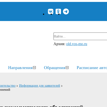
Архив:
old.vos-mo.ru
Направления
Обращения
Расписание авт
оительство
Информация для заявителей
динений