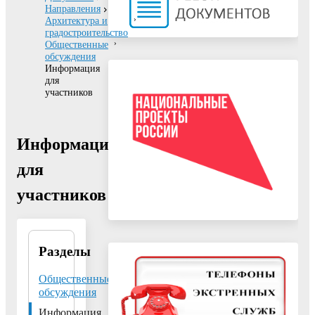
Направления
Архитектура и
градостроительство
Общественные
обсуждения
Информация
для
участников
Информация
для
участников
Разделы
Управление
архитектуры и
градостроительства
Общественные
Администрации
обсуждения
городского округа
Информация
Воскресенск