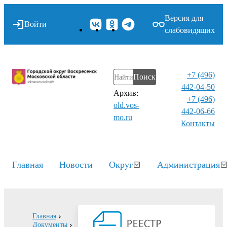
Версия для
Войти
слабовидящих
+7 (496)
Поиск
442-04-50
Архив:
+7 (496)
old.vos-
442-06-66
mo.ru
Контакты⁠
Главная
Новости
Округ
Администрация
Главная
Документы