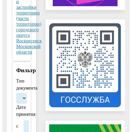
регулирования.
и
застройки
01.11.2025
территории
(части
Постановление
территории)
администрации
городского
от
округа
01.11.2025
Воскресенск
Московской
№
области
2960
"О
внесении
Фильтр
изменений
Тип
в
документа
административный
регламент
предоставления
Дата
муниципальной
принятия
услуги
«Включение
с
предложений