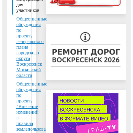
для
Московской
области
участников
Общественные
140200, Московская
обсуждения
область, г.
по
Воскресенск,
проекту
генерального
пл.Советская, д.4б
плана
Тел:
+7 (496) 449-60-
городского
16 и +7 (496) 449-60-
округа
18
Воскресенск
Московской
Факс:
области
Общественные
graddoc@vos-mo.ru
-
обсуждения
отдел подготовки
по
разрешительной
проекту
документации;
"Внесение
изменений
gradreg@vos-mo.ru
-
в
отдел
правила
градостроительного
землепользования