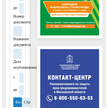
и
до
замечаний
Номер
в
документа
протокол
публичных
слушаний/
Название
общественных
документа
обсуждений
в
сфере
Дата
градостроительной
опубликования
деятельности»,
утвержденный
с
постановлением
Администрации
до
городского
округа
Воскресенск