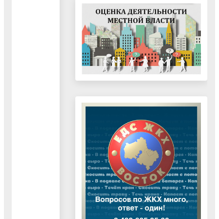
городского
округа
Воскресенск
за
январь
-
июнь
2024
года"
02.07.2024
Документ
"Отчет
о
социально-
экономическом
развитии
городского
округа