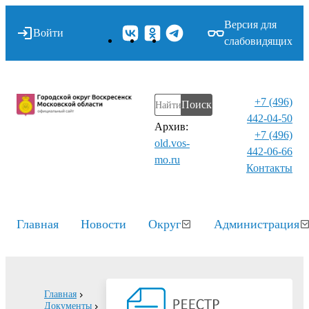
Версия для
Войти
слабовидящих
+7 (496)
Поиск
442-04-50
Архив:
+7 (496)
old.vos-
442-06-66
mo.ru
Контакты⁠
Главная
Новости
Округ
Администрация
Главная
Документы