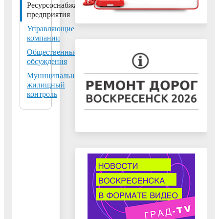
Ресурсоснабжающие
140200, МО, г.
предприятия
Воскресенск, пл.
Управляющие
Ленина, д. 3, 11 этаж
компании
Тел:
+7 (496) 442-78-
Общественные
73, +7 (496) 442-75-
обсуждения
94
Муниципальный
Факс:
+7 (496) 442-
жилищный
12-69
контроль
E-mail:
gkh@vos-
mo.ru
ДИСПЕТЧЕРСКИЕ
СЛУЖБЫ:
ЕДДС г.о.
Воскресенск -
84964424721
АО "УО "Наш дом -