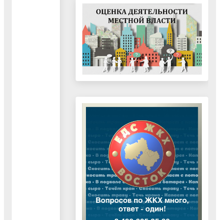
Александр
Александрович
Начальник
Воскресенской
Филиал АО
ул.
РЭС
"Мособлгаз" "Юго-
Куйбышева,
Восток"
Иванченко
д. 75
Воскресенская РЭС
Сергей
Анатольевич
ТЕХПРИСОЕДИНЕНИЕ
К
ИНЖЕНЕРНЫМ
СЕТЯМ
(ВОДОСНАБЖЕНИЕ,