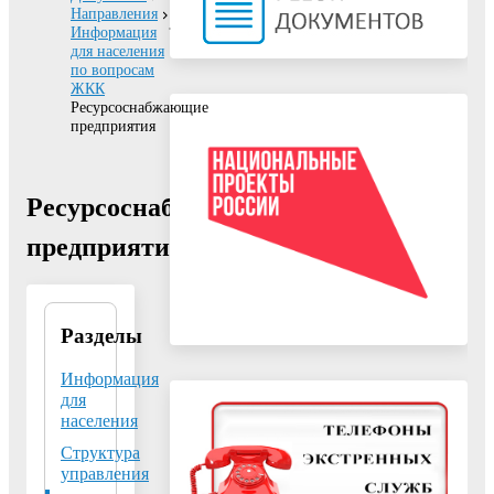
Направления
Информация
для населения
по вопросам
ЖКК
Ресурсоснабжающие
предприятия
Ресурсоснабжающие
предприятия
Разделы
Управление
жилищно-
коммунального
Информация
комплекса
для
администрации г.о.
населения
Воскресенск
Структура
Московской
области
управления