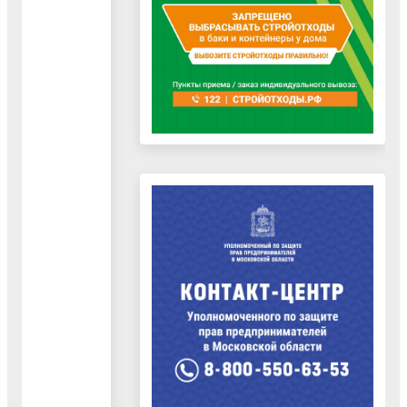
84964496686;
89099454661
ООО "УК "МИЦАР"
- 89916177624
ООО "УК ЭКО
СЕРВИС ГРУПП" -
89015825532
ООО "КОД" -
89268588118
ООО "УК
"Идеальная" -
88001013079,
89251708122
ООО «Газпром
теплоэнерго
Московская