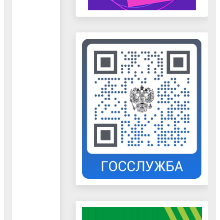
Воскресенск" -
88007750060
ООО "Ионика" -
88007750060
ООО "Экстех" -
84964497522
ООО "УК"ВДСК-
Сервис" -
84995530464
ООО "УК "Пересвет-
Фосфорит" -
84964437717,
88007750060
ООО "УК" Аквилон"
- 84964448600
ООО "УК"
Новлянский квартал"
- 84964412000
ООО "Жилье 2005" -