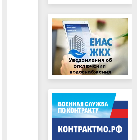
область»- +7 (495)
993‒38‒70, +7 (496)
535‒85‒05, +7
(49653) 2‒15‒26
диспетчерская. +7
(958) 522-54-63
АО «ТЭП» -
8(495)775-55-92; 583-
07-00
ООО «ТЭК_9» -
8(495)775-55-92; 583-
07-00
ФКП «ГкНИПАС» -
84964484543;
84964484618
ГУП "Белоозерское
ЖКХ" – 84964451244
(РСО); 88007750060