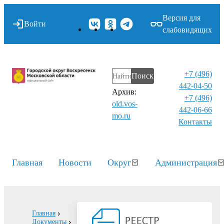
Версия для
Войти
слабовидящих
+7 (496)
Поиск
442-04-50
Архив:
+7 (496)
old.vos-
442-06-66
mo.ru
Контакты⁠
Главная
Новости
Округ
Администрация
Главная
Документы