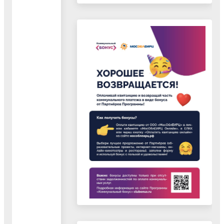
Карпушкин
филиала АО
д.87
Алексей
"Мособлэнерго"
Александрович
Начальник
Воскресенского
ВРЭС филиала ПАО
РЭС
"Россети Московский
Федино д. 1
регион" "Восточные
а
Мосягин
электрические сети"
Андрей
Андреевич
Директор
филиала
АО
АО "Мособлгаз"
Г. Коломна,
«Мособлгаз»
"Юго-Восток"
пр. Кирова,
«Юго-Восток»
Воскресенская РЭС
д. 9
Носов