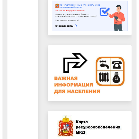
АО
141000 г.
Ген. директор
"Теплоэнергетическое
Мытищи,
предприятие" (гр.
ул.
Мандрыгин
компаний ОАО
Колпакова,
Александр
"Мытищинская
д. 2,
Сергеевич
теплосеть")
корп.10,
141000 г.
Ген. директор
Мытищи,
ул.
Мандрыгин
ООО «ТЭК - 9»
Колпакова,
Александр
д. 2,
Сергеевич
корп.10,
Начальник ПО
ПО Воскресенское
Воскресенское
ул.
Коломенского
Куйбышева,