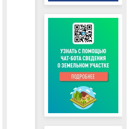
Ф.И.О.
Адрес
Наименование РСО
Руководителя
нахождени
Директор
ул.
ГУП "Белоозерское
Шевцов
Некрасова,
ЖКХ"
Кирилл
д. 17
Александрович
Директор
Воскресенский
филиала
ул.
филиал ООО
Пионерская
Хрипунов
"Газпром
д.4 б
Дмитрий
теплоэнерго МО"
Валерьевич