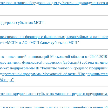
отного лизинга оборудования для субъектов индивидуального и
оддержка субъектов МСП"
о-справочная брошюра о финансовых, гарантийных и лизинго
ция «МСП» и АО «МСП банк» субъектов МСП"
ва инвестиций и инноваций Московской области от 26.04.2019
доставления финансовой поддержки (субсидий) субъектам малог
амках подпрограммы III "Развитие малого и среднего предприни
сударственной программы Московской области "Предпринимател
24 годы"
отного кредитования субъектов малого и среднего предпринима
го и среднего предпринимательства могут приобрести новое об