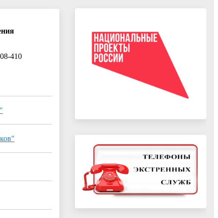
ения
408-410
"
ков"