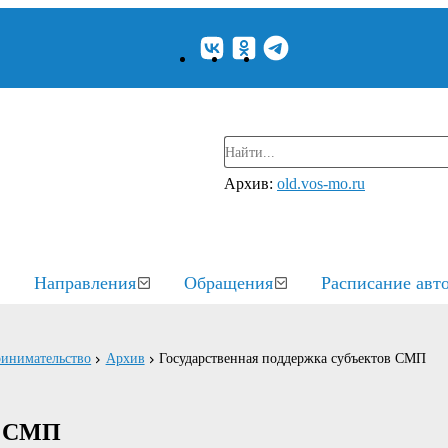
Архив:
old.vos-mo.ru
Направления
Обращения
Расписание авт
ринимательство
Архив
Государственная поддержка субъектов СМП
в СМП