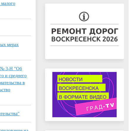
 малого
вых мерах
 № 3-Н "Об
о и среднего
мательства в
ьство
тельства"
орудование на