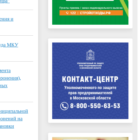
бища"
ения и
руда МКУ
мента
ронения),
ьных
униципальной
ронений на
ановки