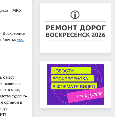
 дела – МКУ
о. Воскресенск
рон/почты:
vos-
, с мест
ствляется в
ших в морг,
дства судебно-
ым органом в
круга
НИП