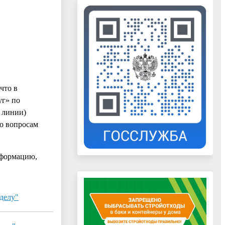
что в
уг» по
й линии)
о вопросам
нформацию,
делу"