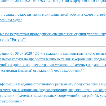
ации от 06.12.2021 № 5793 "Об открытии Марчуговского клад
порядке предоставления муниципальной услуги в сфере погреб
тронном виде"
ые по результатам проведенной специальной оценки условий т
есенск "Ритуал""
ации от 08.07.2020 "Об утверждении административного регла
льной услуги по предоставлению мест для захоронения (подзахо
ений на других лиц, регистрации установки (замены) надмогил
 установки (замены) ограждений мест захоронений"
нформация к административному регламенту предоставления м
ю мест для захоронения (подзахоронения), перерегистрации захо
 установки (замены) надмогильных сооружений (надгробий), уст
т захоронений"