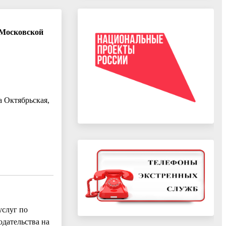
 Московской
а Октябрьская,
услуг по
одательства на