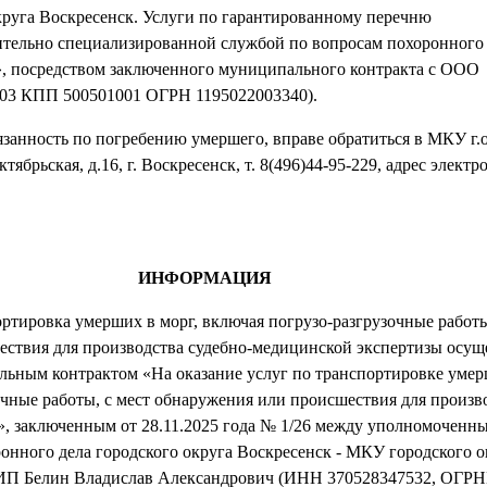
круга Воскресенск. Услуги по гарантированному перечню
ительно специализированной службой по вопросам похоронного
л», посредством заключенного муниципального контракта с ООО
03 КПП 500501001 ОГРН 1195022003340).
язанность по погребению умершего, вправе обратиться в МКУ г.
ктябрьская, д.16, г. Воскресенск, т. 8(496)44-95-229, адрес элект
ИНФОРМАЦИЯ
ортировка умерших в морг, включая погрузо-разгрузочные работы
ствия для производства судебно-медицинской экспертизы осуще
льным контрактом «На оказание услуг по транспортировке умер
очные работы, с мест обнаружения или происшествия для произво
, заключенным от 28.11.2025 года № 1/26 между уполномоченн
ронного дела городского округа Воскресенск - МКУ городского о
 ИП Белин Владислав Александрович (ИНН 370528347532, ОГР