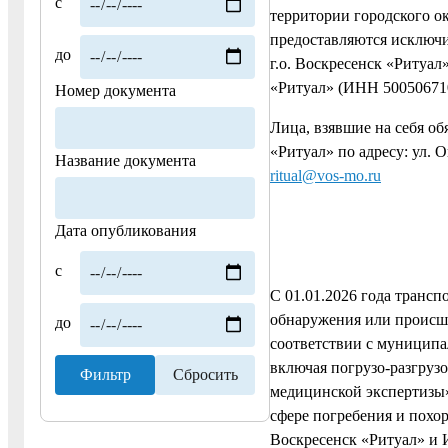
с
территории городского о
предоставляются исключ
до
г.о. Воскресенск «Ритуа
«Ритуал» (ИНН 50050671
Номер документа
Лица, взявшие на себя об
«Ритуал» по адресу: ул. О
Название документа
ritual@vos-mo.ru
Дата опубликования
с
С 01.01.2026 года трансп
обнаружения или происше
до
соответствии с муниципа
включая погрузо-разгруз
медицинской экспертизы»
сфере погребения и похо
Воскресенск «Ритуал» и