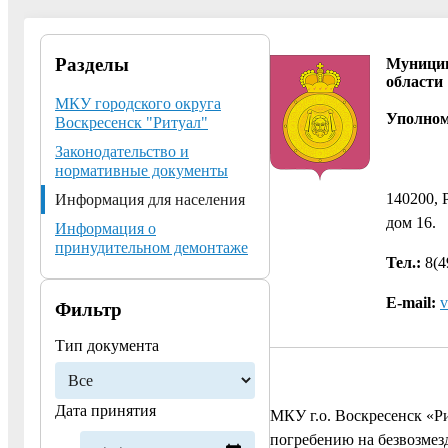
Разделы
Муницип
области
МКУ городского округа
Уполном
Воскресенск "Ритуал"
Законодательство и
нормативные документы
140200, 
Информация для населения
дом 16
Информация о
принудительном демонтаже
Тел.:
8(4
E-mail:
v
Фильтр
Тип документа
Дата принятия
МКУ г.о. Воскресенск «Р
погребению на безвозмез