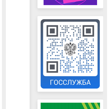
Ирма Тамазовна
тел. 44-2-30-61
Приемная
начальника
управления
среда с 10.00 д
Консультант
образования
13.00
отдела
Обед с 13.00 д
организационно-
13.45
кадрового
Приемная
обеспечения
начальника
Зайцева Ирина
управления
Александровна
тел. 44-2-30-61
понедельник,
среда
Мельникова
Заместитель
с 10.00 до 16.
Евгения
начальника
Обед с 13.00 д
Алексеевна
управления
13.45
Кабинет № 23
тел. 442-30-41