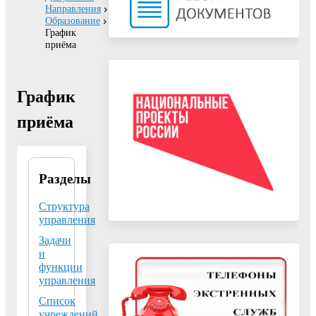
Направления
Образование
График
приёма
График
приёма
Разделы
Управление образования
Администрации
городского округа
Структура
Воскресенск Московской
управления
области
Задачи
140200, Московская
и
функции
область, г. Воскресенск, ул.
управления
Победы, д. 32
Список
Тел:
+7 (496) 442-30-61
учреждений