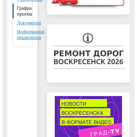
Факс:
+7 (496) 442-30-61
График
приёма
E-
Документы
mail:
vosk_uprobr@mosreg.ru
Сайт:
https://voskresensk-
Информация,
объявления
uo.edumsko.ru/
Дни, время,
место приема,
Фамилия, имя,
контактный
Должность
отчество
телефон для
записи и
информации
с 10.00 до 13.0
Начальник
Обед с 13.00 д
управления
13.45 Приемна
образования
начальника
Письменная
управления