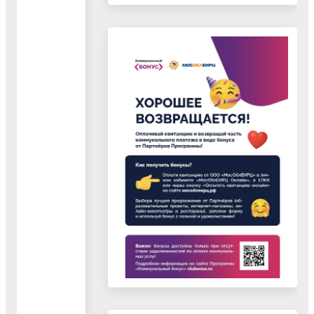
образования
образовательн
учреждений
района)
Специалисты
с 10.00 до 16.
Обед с 13.00 д
13.45
Кабинет № 28.
тел. 442-02-23
понедельник
Начальник
с 8.30 до 16.0
отдела Решетняк
Обед с 13.00 д
Наталья
13.45
Николаевна
Кабинет № 21
тел. 442-73-48
среда (прием
Отдел
руководителей
планирования и