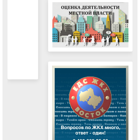
образовательн
контроля
учреждений
района)
с 8.30 до 16.0
Специалисты
Обед с 13.00 д
13.45
Кабинет № 26
тел. 442-40-11
Кабинет № 21
тел. 442-73-48