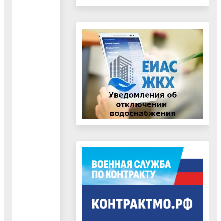
с 10.00 до 16.
Обед с 13.00 д
13.45
Кабинет № 28
тел. 44-2-30-71
Прохорова
Главный
среда (прием
Галина
специалист по
руководителей
Николаевна
кадрам
образовательн
учреждений
района)
с 10.00 до 16.
Обед с 13.00 д
13.45
Кабинет № 28
тел. 44-2-30-71
понедельник,
Начальник
среда
отдела
с 10.00 до 16.
организационно-
Обед с 13.00 д