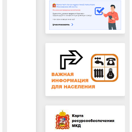
Отдел
дополнительного
образования
понедельник,
среда
с 10.00 до 16.
Специалисты
Обед с 13.00 д
13.45
Кабинет № 22
Т. 442-30-41
понедельник
Начальник
с 10.00 до 16.
отдела
Обед с 13.00 д
Коняшкина
13.45
Татьяна
Кабинет № 24
Александровна
тел. 44-202-23
Отдел итоговой
аттестации и
среда (прием
оценки качества
руководителей