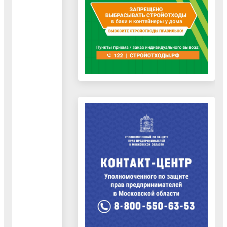
понедельник,
среда
Подоленчук
Заместитель
с 10.00 до 16.
Игорь
начальника
Обед с 13.00 д
Викторович
управления
13.45
Кабинет № 30
тел. 442-24-53
понедельник
с 10.00 до 16.
Коняшкина
Заместитель
Обед с 13.00 д
Татьяна
начальника
13.45
Александровна
управления
Кабинет № 24
тел. 442-44-07
понедельник,
среда