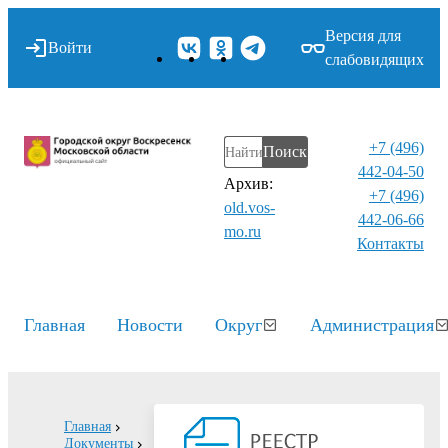
Версия для
Войти
слабовидящих
+7 (496)
Поиск
442-04-50
Архив:
+7 (496)
old.vos-
442-06-66
mo.ru
Контакты⁠
Главная
Новости
Округ
Администрация
Главная
Документы