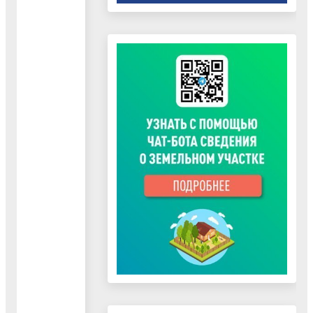
кадрового
13.45
обеспечения
Кабинет № 23
тел. 442-30-41
Мельникова
Евгения
Алексеевна
понедельник,
среда
с 10.00 до 16.
Специалисты
Обед с 13.00 д
13.45
Кабинет № 23
тел. 442-30-41
понедельник,
среда
Начальник
с 10.00 до 16.
отдела Колосова
Обед с 13.00 д
Алевтина
13.45
Алексеевна
Кабинет № 22
тел. 442-56-68