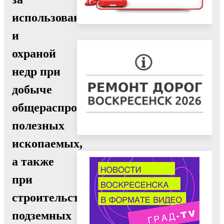
использованием
и
охраной
недр при
добыче
общераспространенных
полезных
ископаемых,
а также
при
строительстве
подземных