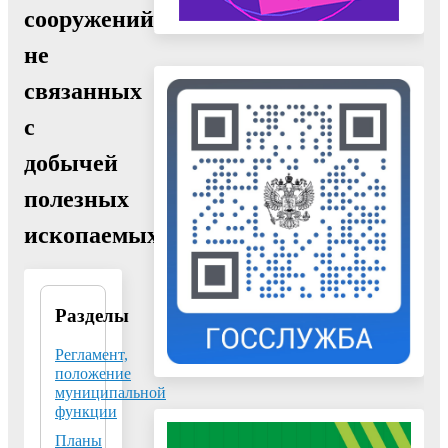
сооружений,
не
связанных
с
добычей
полезных
ископаемых
Разделы
Отдел
муниципальных
контролей
Регламент,
администрации
положение
городского
муниципальной
округа
функции
Воскресенск
МО
Планы