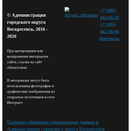
+7 (496)
© Администрация
442-04-50
городского округа
+7 (496)
Воскресенск, 2016 -
442-06-66
2026
Контакты⁠
При цитировании или
копировании материалов
сайта, ссылка на сайт
обязательна.
В материалах могут быть
использованы фотографии и
графические изображения из
открытых источников в сети
Интернет.
Политика обработки персональных данных в
Администрации городского округа Воскресенск