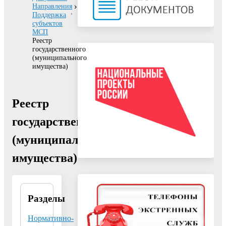
Направления
Поддержка
субъектов
МСП
Реестр
государственного
(муниципального
имущества)
Реестр
государственного
(муниципального
имущества)
Разделы
01.07.2021
Документ
Нормативно-
"Реестр