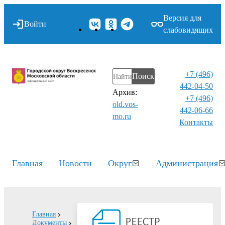
Версия для
Войти
слабовидящих
+7 (496)
Поиск
442-04-50
Архив:
+7 (496)
old.vos-
442-06-66
mo.ru
Контакты⁠
Главная
Новости
Округ
Администрация
Главная
Документы