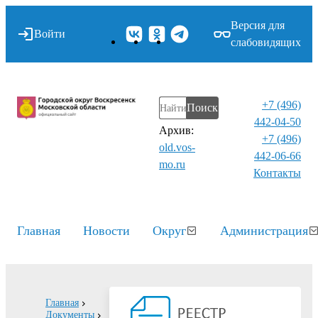
Версия для
Войти
слабовидящих
+7 (496)
Поиск
442-04-50
Архив:
+7 (496)
old.vos-
442-06-66
mo.ru
Контакты⁠
Главная
Новости
Округ
Администрация
Главная
Документы