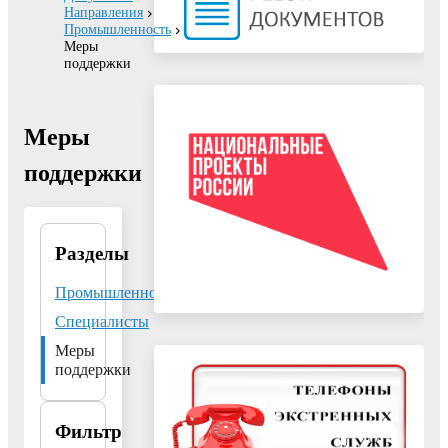
Направления
Промышленность
Меры
поддержки
Меры
поддержки
Разделы
Отдел
промышленности,
предпринимательства
Промышленность
и инвестиций
Специалисты
управления развития
отраслей экономики и
Меры
инвестиций
поддержки
администрации г.о.
Воскресенск
Фильтр
Адрес:
140200