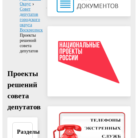
Округ
Совет
депутатов
городского
округа
Воскресенск
Проекты
решений
совета
депутатов
Проекты
решений
совета
депутатов
Разделы
Совет депутатов
городского