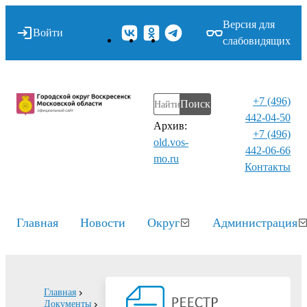
Версия для
Войти
слабовидящих
+7 (496)
Поиск
442-04-50
Архив:
+7 (496)
old.vos-
442-06-66
mo.ru
Контакты⁠
Главная
Новости
Округ
Администрация
Главная
Документы