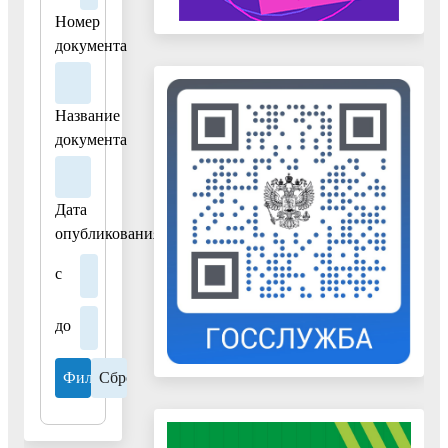
округа
Номер
Воскресенск"
документа
Название
документа
Дата
опубликования
с
до