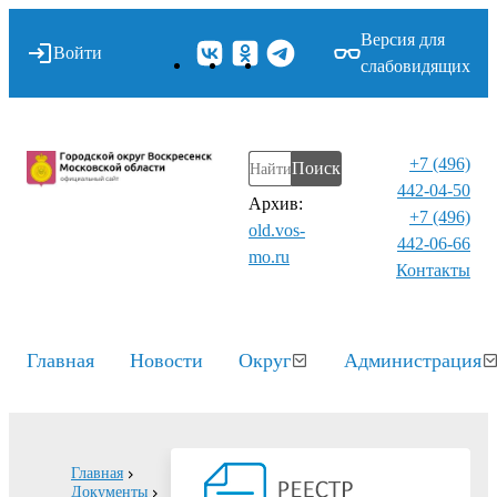
Версия для
Войти
слабовидящих
+7 (496)
Поиск
442-04-50
Архив:
+7 (496)
old.vos-
442-06-66
mo.ru
Контакты⁠
Главная
Новости
Округ
Администрация
Главная
Документы