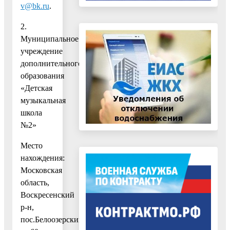
v@bk.ru
.
2.
Муниципальное
учреждение
дополнительного
образования
«Детская
музыкальная
школа
№2»
Место
нахождения:
Московская
область,
Воскресенский
р-н,
пос.Белоозерский,