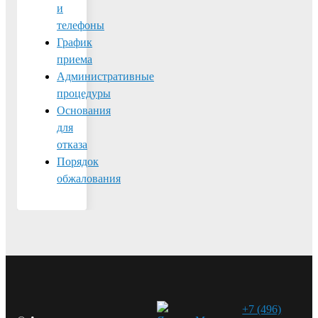
и
телефоны
График
приема
Административные
процедуры
Основания
для
отказа
Порядок
обжалования
+7 (496)