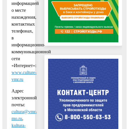
информацией
о месте
нахождения,
контактных
телефонах,
в
информационно-
коммуникационной
сети
«Интернет»:
www.culture-
vmr.ru
Адрес
электронной
почты:
cultura@vmr-
mo.ru
,
kultura-