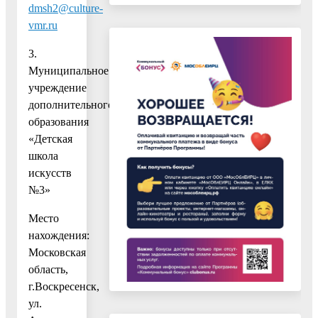
dmsh2@culture-
vmr.ru
3.
Муниципальное
учреждение
дополнительного
образования
«Детская
школа
искусств
№3»
Место
нахождения:
Московская
область,
г.Воскресенск,
ул.