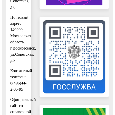
Советская,
д.8
Почтовый
адрес:
140200,
Московская
область,
г.Воскресенск,
ул.Советская,
д.8
Контактный
телефон:
8(496)44-
2-05-95
Официальный
сайт cо
справочной