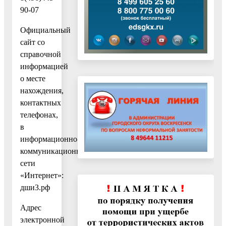
90-07
Официальный
сайт cо
справочной
информацией
о месте
нахождения,
контактных
телефонах,
в
информационно-
коммуникационной
сети
«Интернет»:
дши3.рф
Адрес
электронной