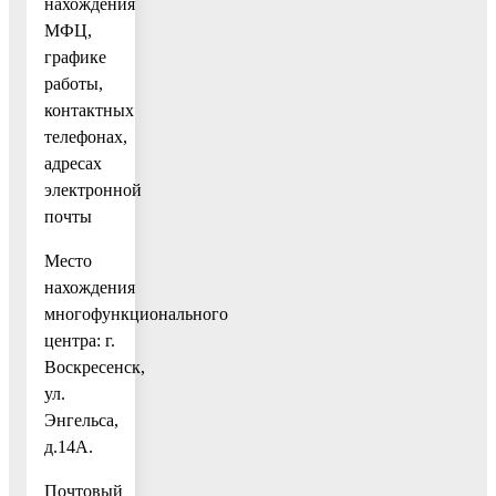
нахождения
МФЦ,
графике
работы,
контактных
телефонах,
адресах
электронной
почты
Место
нахождения
многофункционального
центра: г.
Воскресенск,
ул.
Энгельса,
д.14А.
Почтовый