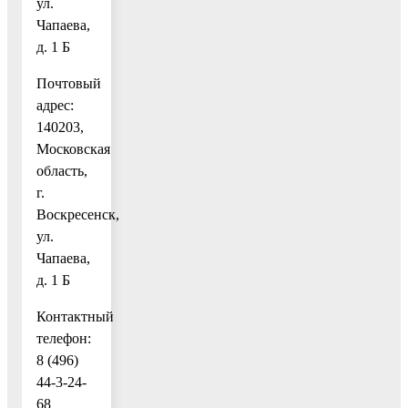
ул.
Чапаева,
д. 1 Б
Почтовый
адрес:
140203,
Московская
область,
г.
Воскресенск,
ул.
Чапаева,
д. 1 Б
Контактный
телефон:
8 (496)
44-3-24-
68