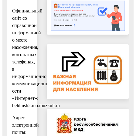
Официальный
сайт cо
справочной
информацией
о месте
нахождения,
контактных
телефонах,
в
информационно-
коммуникационной
сети
«Интернет»:
beldmsh2.mo.muzkult.ru
Адрес
электронной
почты: