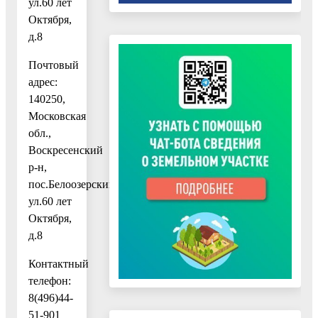
ул.60 лет
Октября,
д.8
Почтовый
адрес:
140250,
Московская
обл.,
Воскресенский
р-н,
пос.Белоозерский,
ул.60 лет
Октября,
д.8
Контактный
телефон:
8(496)44-
51-901