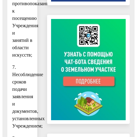
противопоказаний
к
посещению
Учреждения
и
занятий в
области
искусств;
7.
Несоблюдение
сроков
подачи
заявления
и
документов,
установленных
Учреждением;