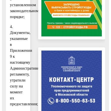
установленном
законодательном
порядке;
4.
Документы,
указанные
в
Приложении
9 к
настоящему
Административному
регламенту,
утратили
силу на
момент
их
предоставления;