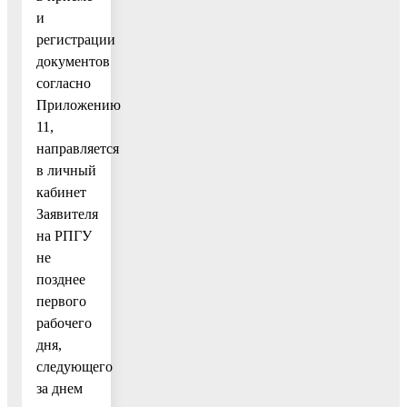
и
регистрации
документов
согласно
Приложению
11,
направляется
в личный
кабинет
Заявителя
на РПГУ
не
позднее
первого
рабочего
дня,
следующего
за днем