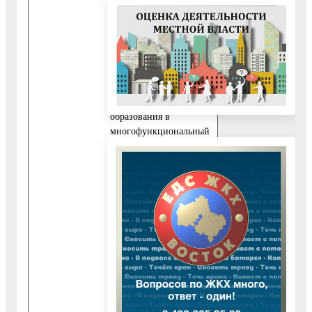
документов из
многофункционального
центра в Управление
образования, а также
передачи результата
муниципальной услуги
из Управления
образования в
многофункциональный
центр устанавливаются
соглашением о
взаимодействии между
муниципальным
учреждением
«Администрация
Воскресенского
муниципального
района Московской
области» и
многофункциональным
центром.