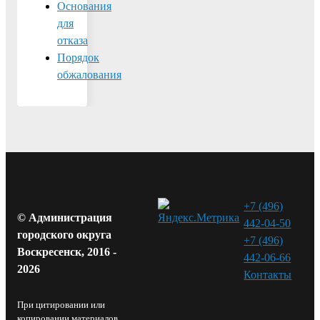
Основания
для
отказа
Порядок
обжалования
+7 (496)
© Администрация
442-04-50
городского округа
+7 (496)
Воскресенск, 2016 -
442-06-66
2026
Контакты⁠
При цитировании или
копировании материалов