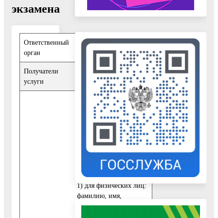
экзамена
Ответственный
Управление
орган
образования
Получатели
Физические лица
,
услуги
Юридические лица
При обращении за
получением
муниципальной услуги
заявитель представляет
заявление, которое
должно содержать
следующие сведения
:
1) для физических лиц:
фамилию, имя,
отчество (последнее -
при наличии), личную