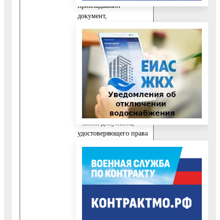
прикладывают
документ,
удостоверяющий
личность заявителя.
При личном приеме
заявитель - физическое
лицо представляет
документ,
удостоверяющий
личность.
- копия документа,
удостоверяющего права
(полномочия)
представителя
физического или
юридического лица,
если с заявлением
обращается
представитель
заявителя.