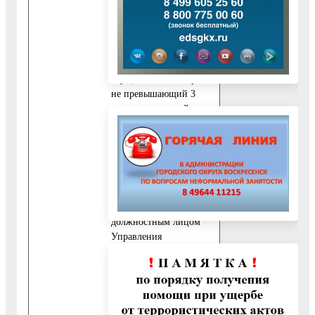
Выдача (направление)
результата
предоставления
муниципальной услуги
осуществляется в срок,
не превышающий 3
календарных дней.
Ответы на устный
запрос и телефонный
звонок могут быть
даны непосредственно
в ходе общения
заявителей с
должностным лицом
Управления
образования, в случае,
если изложенные в
устном обращении
факты и обстоятельства
являются очевидными и