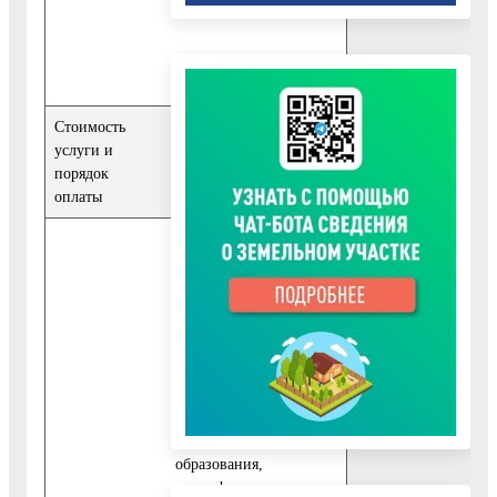
Стоимость
Предоставление
услуги и
муниципальной услуги
порядок
осуществляется
оплаты
бесплатно
Срок предоставления
муниципальной услуги
не может превышать 30
календарных дней с
даты регистрации
запроса заявителя о
предоставлении
муниципальной услуги
в Управлении
образования,
многофункциональном