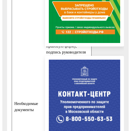
подпись и дату.
- для юридических лиц:
полное и сокращенное
(при наличии)
наименование,
организационно-
правовую форму,
подпись руководителя
и дату.
2) к заявлению
прикладываются
следующие документы:
- в случае если
предоставление
информации
Необходимые
предполагает обработку
документы
персональных данных,
то к заявлению
физические лица