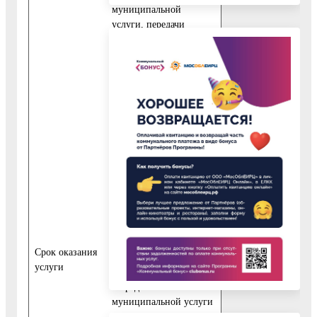
муниципальной
услуги, передачи
запроса о
предоставлении
муниципальной услуги
и документов из
многофункционального
центра в Управление
образования, передачи
результата
предоставления
муниципальной услуги
из Управления
образования в
многофункциональный
центр, срока выдачи
результата заявителю.
Cрок оказания
услуги
Сроки передачи запроса
о предоставлении
муниципальной услуги
и прилагаемых