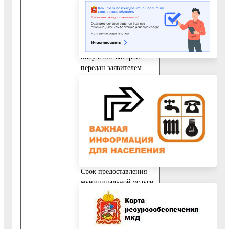
центре.
Срок предоставления
муниципальной
услуги, запрос на
получение которой
передан заявителем
через
многофункциональный
центр, исчисляется со
дня регистрации
запроса на получение
муниципальной услуги
в Управлении
образования.
Срок предоставления
муниципальной услуги
исчисляется без учета
сроков
приостановления
предоставления