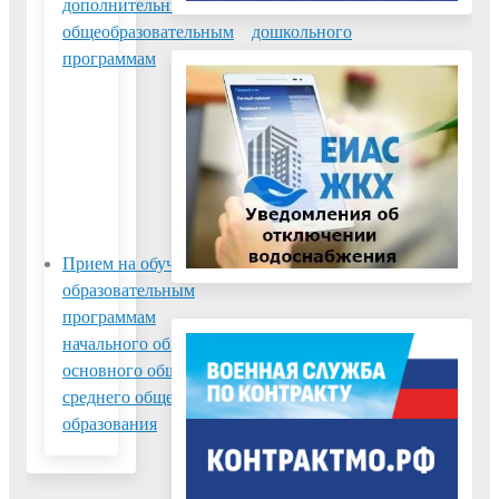
дополнительным
программу
общеобразовательным
дошкольного
программам
образования,
расположенные на
территории
Воскресенского
муниципального
района Московской
области
Прием на обучение по
образовательным
программам
начального общего,
основного общего и
среднего общего
образования