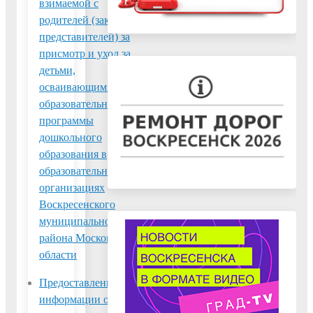
взимаемой с
детей в каникулярное
родителей (законных
время
представителей) за
присмотр и уход за
детьми,
осваивающими
образовательные
программы
дошкольного
образования в
образовательных
организациях
Воскресенского
муниципального
района Московской
области
Предоставление
Предоставление
информации о
информации о