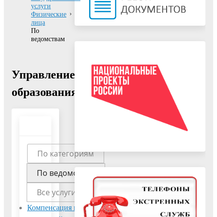
услуги
Физические
лица
По
ведомствам
Управление
образования
По категориям
По ведомствам
Все услуги
Компенсация платы,
Организация отдыха