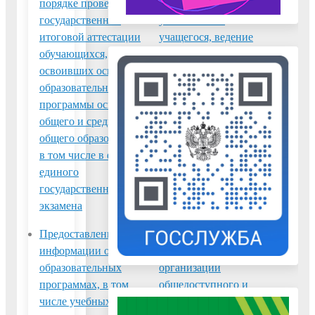
порядке проведения
текущей
государственной
успеваемости
итоговой аттестации
учащегося, ведение
обучающихся,
электронного
освоивших основные
дневника и
образовательные
электронного
программы основного
журнала
общего и среднего
успеваемости
общего образования,
в том числе в форме
единого
государственного
экзамена
Предоставление
Предоставление
информации об
информации об
образовательных
организации
программах, в том
общедоступного и
числе учебных
бесплатного