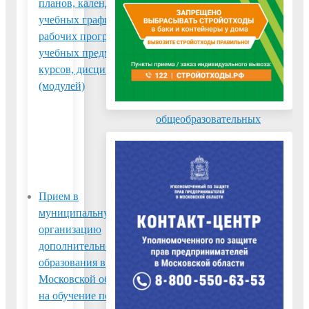
планов, календарных
дошкольного,
учебных графиков,
начального общего,
рабочих программ
основного общего,
учебных предметов,
среднего общего
курсов, дисциплин
образования, а также
(модулей)
дополнительного
образования в
общеобразовательных
организациях,
расположенных на
территории МО
Прием в
Прием заявлений,
муниципальную
постановка на учет и
организацию
зачисление детей в
дополнительного
образовательные
образования в
организации,
Московской области
реализующие
на обучение по
образовательную