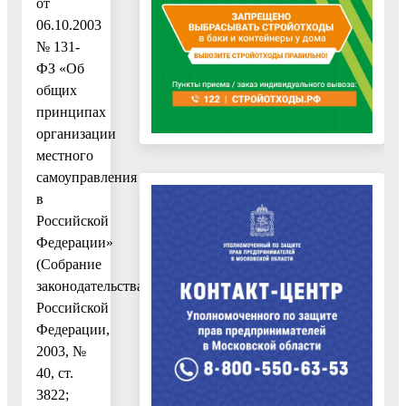
от
06.10.2003
№ 131-
ФЗ «Об
общих
принципах
организации
местного
самоуправления
в
Российской
Федерации»
(Собрание
законодательства
Российской
Федерации,
2003, №
40, ст.
3822;