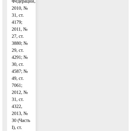
Федерации,
2010, №
31, ст.
4179;
2011, №
27, ст.
3880; №
29, ст.
4291; №
30, ст.
4587; №
49, ст.
7061;
2012, №
31, ст.
4322,
2013, №
30 (Часть
I), ст.