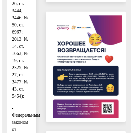
26, ст.
3444,
3446; №
50, ст.
6967;
2013, №
14, ст.
1663; №
19, ст.
2325; №
27, ст.
3477; №
43, ст.
5454);
-
Федеральным
законом
от