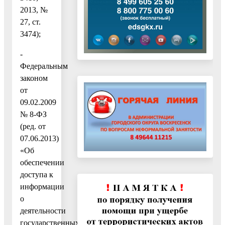
2013, №
27, ст.
3474);
-
Федеральным
законом
от
09.02.2009
№ 8-ФЗ
(ред. от
07.06.2013)
«Об
обеспечении
доступа к
информации
о
деятельности
государственных