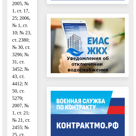
2005, №
1, ст. 17,
25; 2006,
№ 1, ст.
10; № 23,
ст. 2380;
№ 30, ст.
3296; №
31, ст.
3452; №
43, ст.
4412; N
50, ст.
5279;
2007, №
1, ст. 21;
№ 21, ст.
2455; №
25, ст.