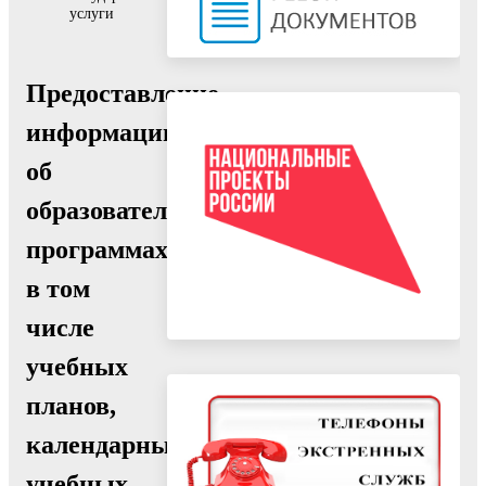
услуги
Предоставление
информации
об
образовательных
программах,
в том
числе
учебных
планов,
календарных
учебных