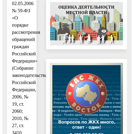
02.05.2006
№ 59-ФЗ
«О
порядке
рассмотрения
обращений
граждан
Российской
Федерации»
(Собрание
законодательства
Российской
Федерации,
2006, №
19, ст.
2060;
2010, №
27, ст.
3410,