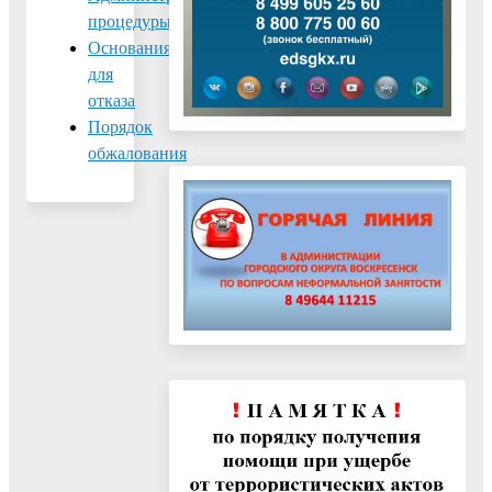
процедуры
Основания
для
отказа
Порядок
обжалования