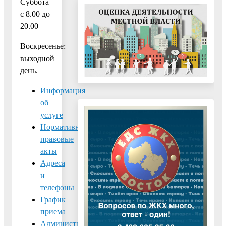
Суббота
с 8.00 до
20.00
Воскресенье:
выходной
день.
Информация
об
услуге
Нормативно-
правовые
акты
Адреса
и
телефоны
График
приема
Административные