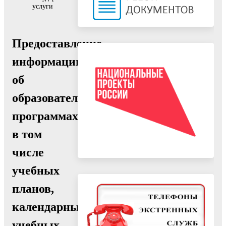
услуги
Предоставление
информации
об
образовательных
программах,
в том
числе
учебных
планов,
календарных
учебных