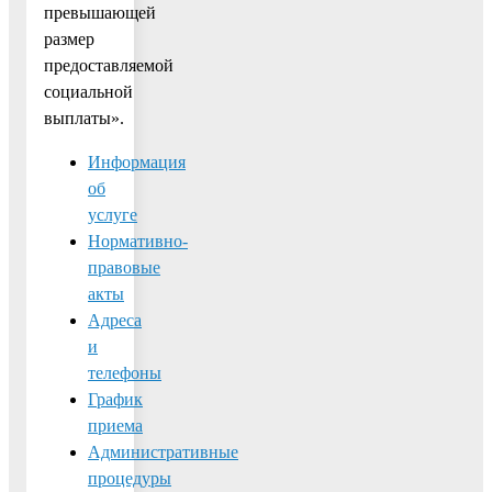
превышающей
размер
предоставляемой
социальной
выплаты».
Информация
об
услуге
Нормативно-
правовые
акты
Адреса
и
телефоны
График
приема
Административные
процедуры