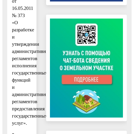
от
16.05.2011
№ 373
«О
разработке
и
утверждении
административных
регламентов
исполнения
государственных
функций
и
административных
регламентов
предоставления
государственных
услуг».