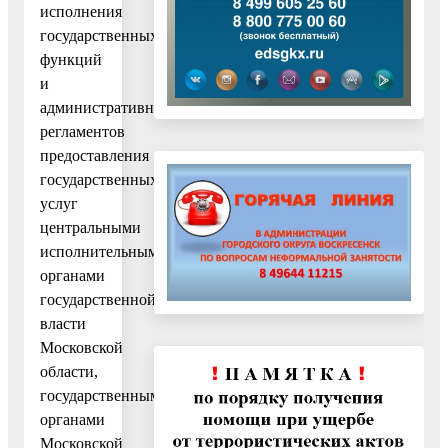
исполнения
государственных
функций
и
административных
регламентов
предоставления
государственных
услуг
центральными
исполнительными
органами
государственной
власти
Московской
области,
государственными
органами
Московской