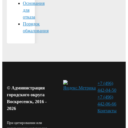
Основания
для
отказа
Порядок
обжалования
+7 (496)
© Администрация
442-04-50
городского округа
+7 (496)
Воскресенск, 2016 -
442-06-66
2026
Контакты⁠
При цитировании или