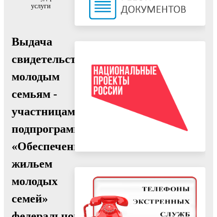
услуги
Выдача
свидетельств
молодым
семьям -
участницам
подпрограммы
«Обеспечение
жильем
молодых
семей»
федеральной