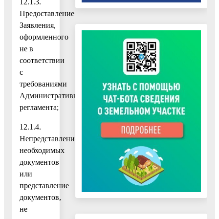
12.1.3.
Предоставление
Заявления,
оформленного
не в
соответствии
с
требованиями
Административного
регламента;
12.1.4.
Непредставление
необходимых
документов
или
представление
документов,
не