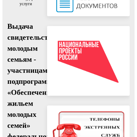
услуги
Выдача
свидетельств
молодым
семьям -
участницам
подпрограммы
«Обеспечение
жильем
молодых
семей»
федеральной