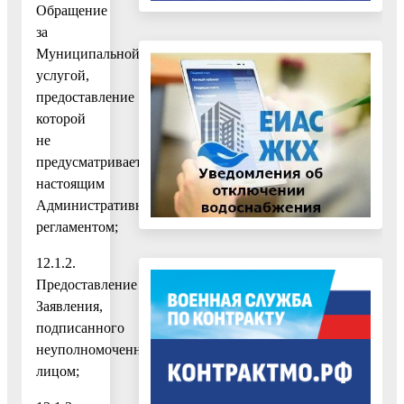
Обращение
за
Муниципальной
услугой,
предоставление
которой
не
предусматривается
настоящим
Административным
регламентом;
12.1.2.
Предоставление
Заявления,
подписанного
неуполномоченным
лицом;