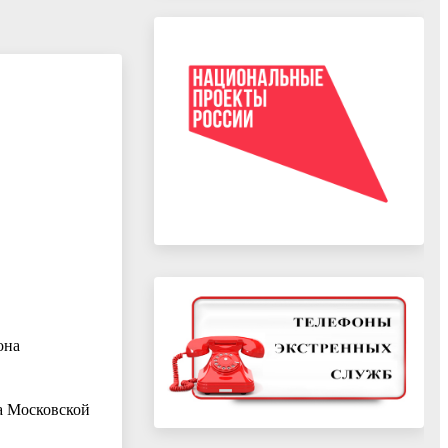
она
а Московской