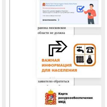
телефону и при
личном обращении в
ОМЗК администрации
Воскресенского
муниципального
района Московской
области не должна
превышать 10 минут.
7. Если для подготовки
ответа требуется
продолжительное
время, должностное
лицо, осуществляющее
информирование,
может предложить
заявителю обратиться
за необходимой
информацией в
письменном виде или
по электронной почте
либо согласовать