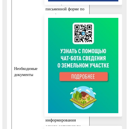
быть направлен в
письменной форме по
почте).
Информирование по
электронной почте
осуществляется при
наличии в обращении
адреса, фамилии и
инициалов заявителя.
5. Должностное лицо
не вправе осуществлять
Необходимые
информирование по
документы
вопросам, не
связанным с
исполнением
муниципальной
функции.
6. Продолжительность
информирования
одного заявителя по