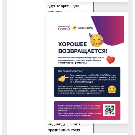
другое время для
устного
информирования.
8. В письменном
обращении и
обращении по
электронной почте
заявитель указывает
свои фамилию, имя,
отчество (последнее -
при наличии),
наименование
юридического лица,
индивидуального
предпринимателя,
почтовый адрес или
адрес регистрации
юридического лица,
индивидуального
предпринимателя