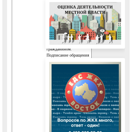
(адрес электронной
почты), по которому
должен быть направлен
ответ на поставленный
вопрос.
Письменное обращение
подписывается
гражданином.
Подписание обращения
по электронной почте
электронной подписью
заявителя не
обязательно.
Если в обращении не
указаны фамилия
гражданина,
направившего
обращение, и адрес, по
которому должен быть
направлен ответ,