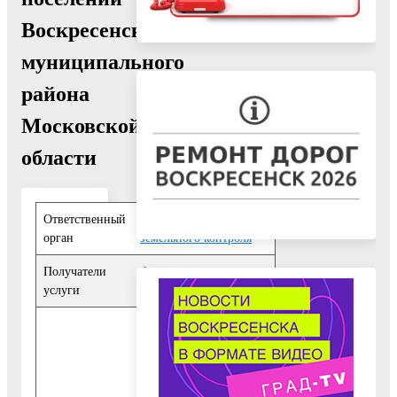
Воскресенского
муниципального
района
Московской
области
Ответственный
Отдел муниципального
орган
земельного контроля
Получатели
Физические лица
,
услуги
Юридические лица
Порядок получения
заинтересованными
лицами информации
по вопросам