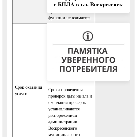
исполнение
муниципальной
функции не взимается.
Исполнение
муниципальной
функции по каждой из
форм проверок
осуществляется в срок,
не превышающий
двадцати рабочих
дней.
Cрок оказания
Сроки проведения
услуги
проверок даты начала и
окончания проверок
устанавливаются
распоряжением
администрации
Воскресенского
муниципального