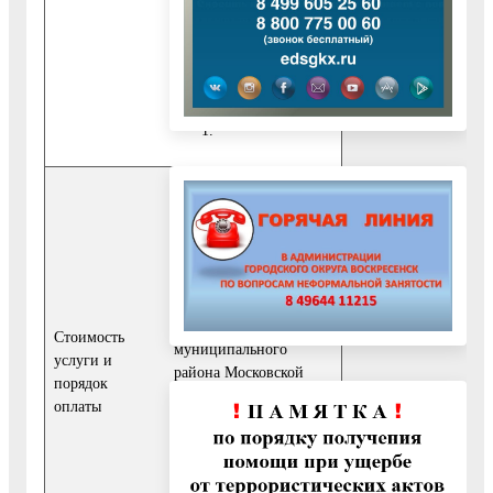
обращение не
рассматривается и
ответ на него не дается.
Исполнение
муниципальной
функции
обеспечивается за счет
средств бюджета
администрации
Воскресенского
Стоимость
муниципального
услуги и
района Московской
порядок
области. Плата с
оплаты
юридических
(физических) лиц,
индивидуальных
предпринимателей за