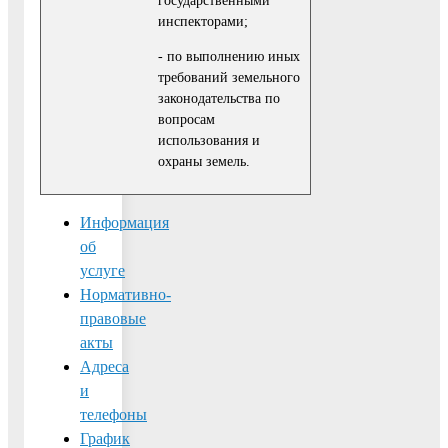
инспекторами;
- по выполнению иных
требований земельного
законодательства по
вопросам
использования и
охраны земель.
Информация
об
услуге
Нормативно-
правовые
акты
Адреса
и
телефоны
График