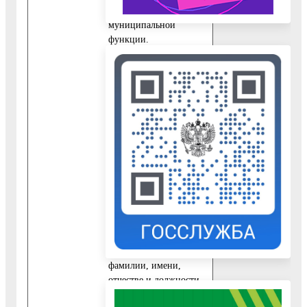
исполнения
муниципальной
функции.
1. При ответах на
телефонные звонки и
устные обращения
специалист ОМЗК
подробно и в
вежливой (коррект­ной)
форме информируют
обратившихся по
интересующим их
вопросам. Ответ на
телефонный звонок
должен начинаться с
информации о
наименовании отдела,
фамилии, имени,
отчестве и должности
специалиста,