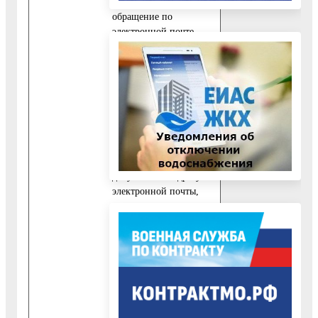
обращение и
обращение по
электронной почте
ответ дается в течение
тридцати дней с
момента регистрации.
4. При обращении
посредством
электронной почты
ответ направляется в
форме элек­тронного
документа по адресу
электронной почты,
указанному в
обращении, или в
письменной форме по
почтовому адресу,
указанному в
обращении (если ответ
в соответствии с
обращением должен