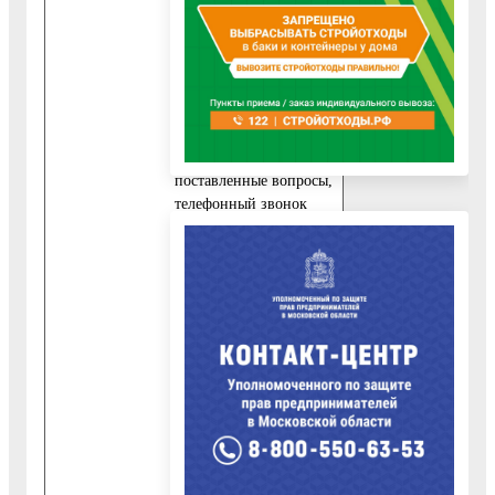
принявшего
телефонный звонок.
2. При невозможности
специалиста,
принявшего звонок,
самостоятельно
ответить на
поставленные вопросы,
телефонный звонок
переадресовывается
(переводится) на
другого специа­листа
или обратившемуся
гражданину
сообщается номер
телефона, по которому
можно получить
необходимую
информацию.
3. На письменное