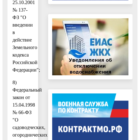
25.10.2001
№ 137-
ФЗ "О
введении
в
действие
Земельного
кодекса
Российской
Федерации";
8)
Федеральный
закон от
15.04.1998
№ 66-ФЗ
"О
садоводческих,
огороднических