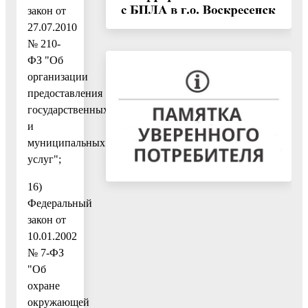
закон от
27.07.2010
№ 210-
ФЗ "Об
организации
предоставления
государственных
и
муниципальных
услуг";
16)
Федеральный
закон от
10.01.2002
№ 7-ФЗ
"Об
охране
окружающей