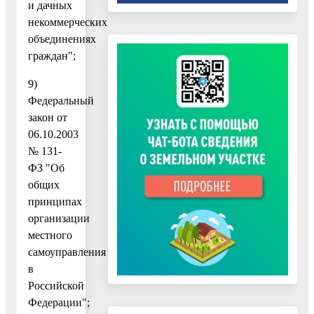
и дачных
некоммерческих
объединениях
граждан";
9)
Федеральный
закон от
06.10.2003
№ 131-
ФЗ "Об
общих
принципах
организации
местного
самоуправления
в
Российской
Федерации";