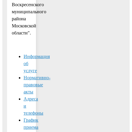
Воскресенского
муниципального
района
Московской
области".
Информация
об
услуге
Нормативно-
правовые
акты
Адреса
и
телефоны
График
приема