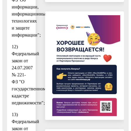
информации,
информационных
технологиях
и защите
информации";
12)
Федеральный
закон от
24.07.2007
№ 221-
ФЗ "О
государственном
кадастре
недвижимости";
13)
Федеральный
закон от