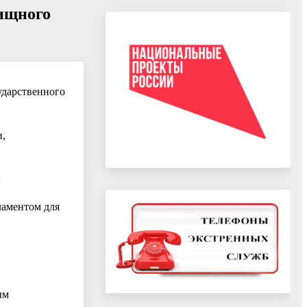
лищного
ударственного
и,
;
ламентом для
ым