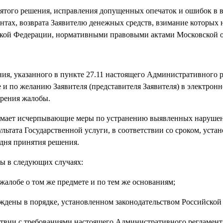
инятого решения, исправления допущенных опечаток и ошибок в
нтах, возврата Заявителю денежных средств, взимание которых 
кой Федерации, нормативными правовыми актами Московской о
ния, указанного в пункте 27.11 настоящего Административного р
 и по желанию Заявителя (представителя Заявителя) в электрон
трения жалобы.
имает исчерпывающие меры по устранению выявленных нарушен
ультата Государственной услуги, в соответствии со сроком, уст
 дня принятия решения.
бы в следующих случаях:
жалобе о том же предмете и по тем же основаниям;
рждены в порядке, установленном законодательством Российской
тствии с требованиями настоящего Административного регламен