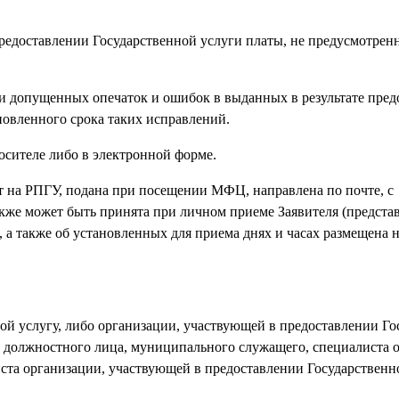
 предоставлении Государственной услуги платы, не предусмотре
и допущенных опечаток и ошибок в выданных в результате пред
новленного срока таких исправлений.
осителе либо в электронной форме.
т на РПГУ, подана при посещении МФЦ, направлена по почте, с
кже может быть принята при личном приеме Заявителя (предста
 а также об установленных для приема днях и часах размещена
ой услугу, либо организации, участвующей в предоставлении Г
и) должностного лица, муниципального служащего, специалиста о
ста организации, участвующей в предоставлении Государственн