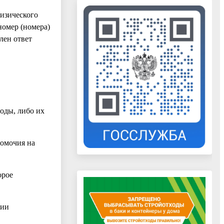
физического
номер (номера)
лен ответ
оды, либо их
номочия на
орое
ции