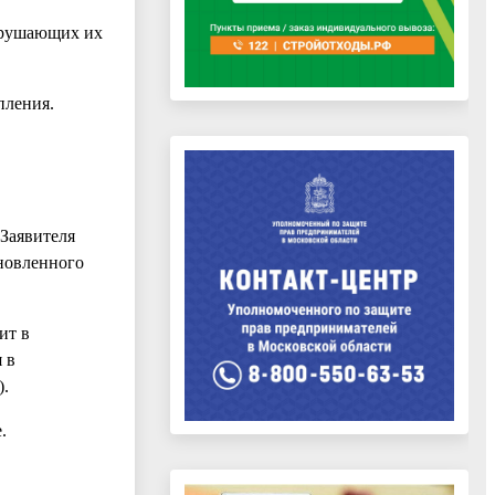
нарушающих их
пления.
 Заявителя
ановленного
ит в
 в
).
.