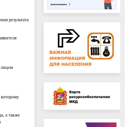
ния результата
аявителя
 лицом
о которому
а, а также
и