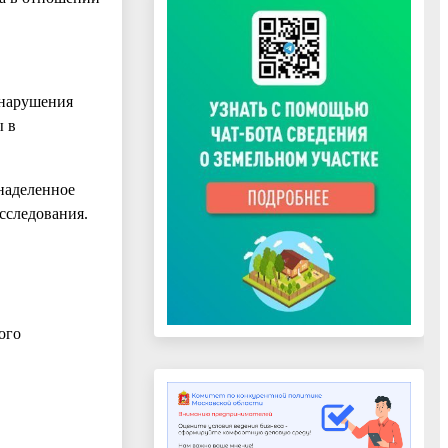
онарушения
ы в
 наделенное
сследования.
ого