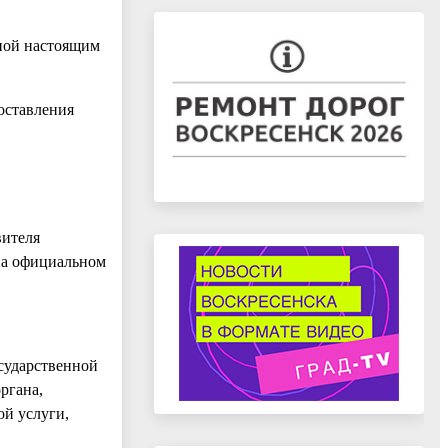
нной настоящим
оставления
вителя
 на официальном
осударственной
ргана,
ой услуги,