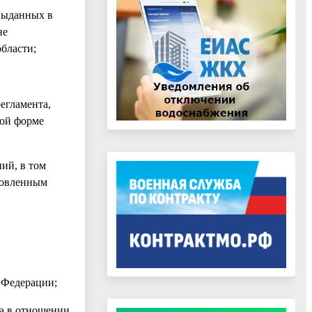
 выданных в
не
бласти;
егламента,
ной форме
ий, в том
ановленным
 Федерации;
та в отношении