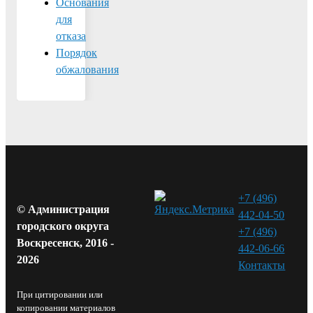
Основания
для
отказа
Порядок
обжалования
+7 (496)
© Администрация
442-04-50
городского округа
+7 (496)
Воскресенск, 2016 -
442-06-66
2026
Контакты⁠
При цитировании или
копировании материалов