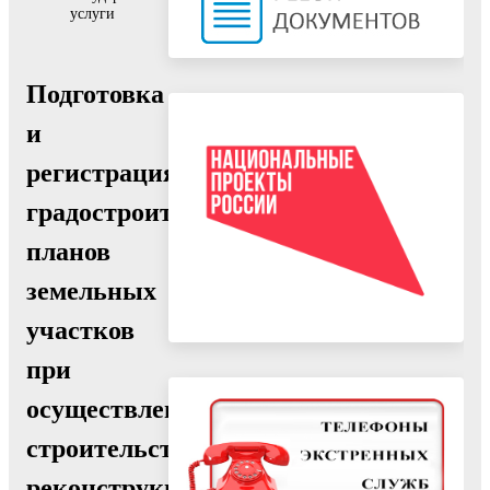
услуги
Подготовка
и
регистрация
градостроительных
планов
земельных
участков
при
осуществлении
строительства,
реконструкции