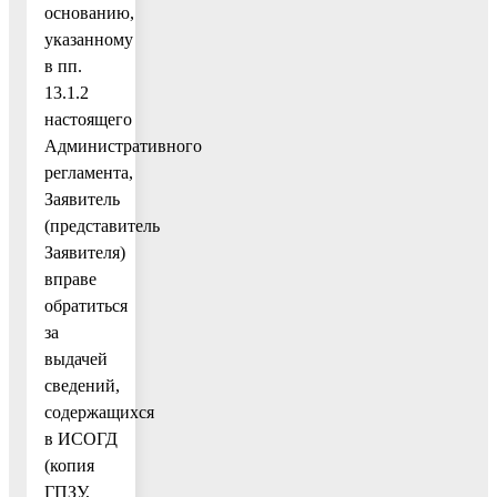
основанию,
указанному
в пп.
13.1.2
настоящего
Административного
регламента,
Заявитель
(представитель
Заявителя)
вправе
обратиться
за
выдачей
сведений,
содержащихся
в ИСОГД
(копия
ГПЗУ,