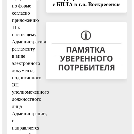
по форме
согласно
приложению
11 к
настоящему
Административному
регламенту
в виде
электронного
документа,
подписанного
ЭП
уполномоченного
должностного
лица
Администрации,
и
направляется