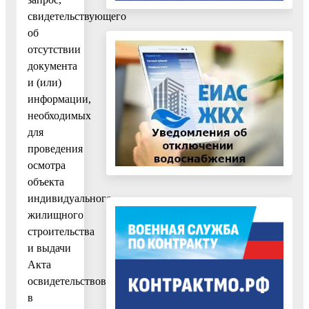
свидетельствующего
об
отсутствии
документа
и (или)
информации,
необходимых
для
проведения
осмотра
объекта
индивидуального
жилищного
строительства
и выдачи
Акта
освидетельствования
в