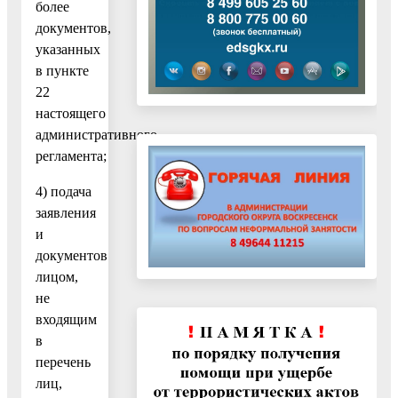
более
документов,
указанных
в пункте
22
настоящего
административного
регламента;
4) подача
заявления
и
документов
лицом,
не
входящим
в
перечень
лиц,