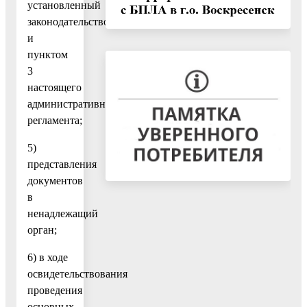
установленный
законодательством
и
пунктом
3
настоящего
административного
регламента;
5)
представления
документов
в
ненадлежащий
орган;
6) в ходе
освидетельствования
проведения
основных