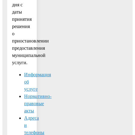
дня с
даты
принятия
решения
о
приостановлении
предоставления
муниципальной
услуги.
Информация
об
услуге
Нормативно-
правовые
акты
Адреса
и
телефоны