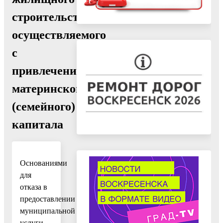
строительства,
осуществляемого
с
привлечением
материнского
(семейного)
капитала
Основаниями
для
отказа в
предоставлении
муниципальной
услуги