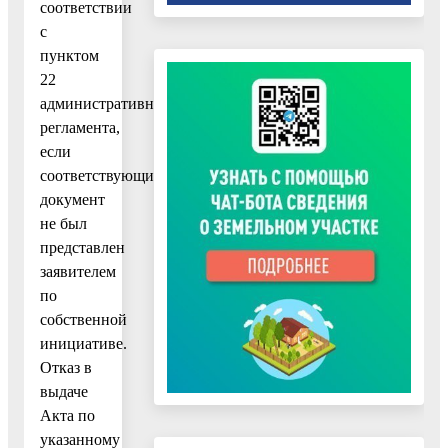
соответствии
с
пунктом
22
административного
регламента,
если
соответствующий
документ
не был
представлен
заявителем
по
собственной
инициативе.
Отказ в
выдаче
Акта по
указанному