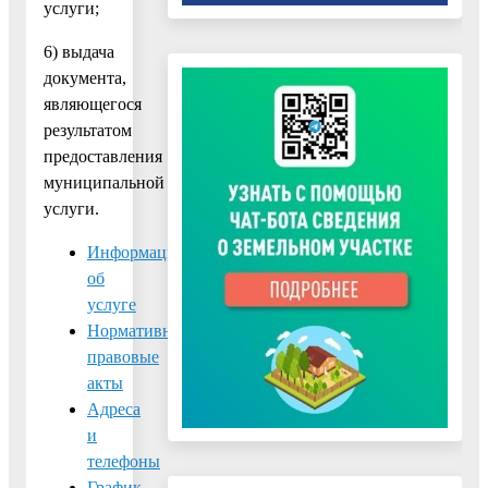
услуги;
6) выдача
документа,
являющегося
результатом
предоставления
муниципальной
услуги.
Информация
об
услуге
Нормативно-
правовые
акты
Адреса
и
телефоны
График