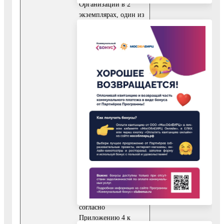
Организации в 2
экземплярах, один из
которых выдается
Заявителю, второй
хранится в
Организации.
Договор считается
заключенным с даты
его подписания
двумя сторонами.
2. Решение об отказе
в предоставлении
Услуги, оформленное
в бумажном виде,
подписанное
уполномоченным
должностным лицом
Организации,
согласно
Приложению 4 к