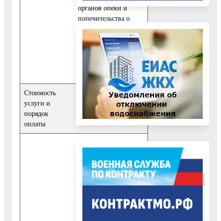
органов опеки и
попечительства о
назначении
гражданина
опекуном
Стоимость
Услуга
услуги и
предоставляется
порядок
бесплатно
оплаты
1. При личном
обращении Заявителя
в Организацию срок
предоставления
Услуги независимо
от результата
предоставления