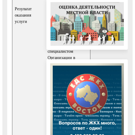
настоящему
Результат
Административному
оказания
регламенту.
услуги
Информация об
отказе в
предоставлении
Услуги направляется
специалистом
Организации в
форме уведомления
об отказе в
предоставлении
Услуги согласно
Приложению 5 к
настоящему
Административному
регламенту, в личный
кабинет Заявителя на
РПГУ (при наличии
регистрации на
РПГУ посредством