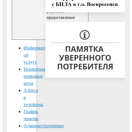
приложением
результата
предоставления
Услуги фиксируется в
ЕИСДОП.
Информация
об
услуге
Нормативно-
правовые
акты
Адреса
и
телефоны
График
приема
Административные