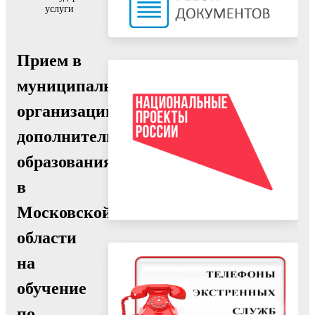
услуги
Прием в
муниципальную
организацию
дополнительного
образования
в
Московской
области
на
обучение
по