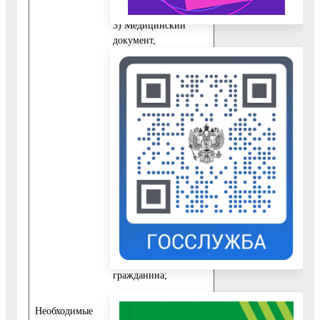
3) Медицинский
документ,
подтверждающий
отсутствие
медицинских
противопоказаний;
4) Свидетельство о
регистрации по месту
жительства или
пребывания
несовершеннолетнего
гражданина либо
свидетельство о
регистрации по месту
жительства
несовершеннолетнего
гражданина;
5) Документ,
Необходимые
удостоверяющий