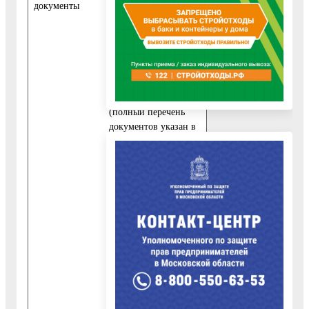
документы
личность
несовершеннолетнего
гражданина
(свидетельство о
рождении или
паспорт для граждан
старше 14 лет
(полный перечень
документов указан в
приложении 8 к
настоящему
Административному
регламенту));
6) Медицинский
документ,
подтверждающий
отсутствие
медицинских
противопоказаний
Распоряжение