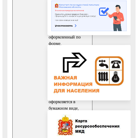
Результатом
предоставления
Услуги является:
1. Договор об
образовании,
оформленный по
форме,
самостоятельно
разработанной
Организацией в
соответствии с
Гражданским
кодексом Российской
Федерации (далее –
Договор). Договор
оформляется в
бумажном виде,
подписывается
Заявителем и
Организацией и
заверяется печатью