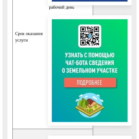
Услуги составляет 1
рабочий день
2. При обращении
Заявителя в
Организацию
Cрок оказания
посредством РПГУ
услуги
срок предоставления
Услуги составляет:
2.1. 2 рабочих дня в
случае отсутствия
оснований для отказа
в предоставлении
Услуги.
2.2. 1 рабочий день
в случае отказа в
предоставлении
Услуги.