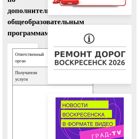
дополнительным
общеобразовательным
программам
Ответственный
Управление
орган
образования
Получатели
Физические лица
услуги
1) Свидетельство о
регистрации
Заявителя по месту
пребывания;
2) Документ,
удостоверяющий
личность Заявителя;