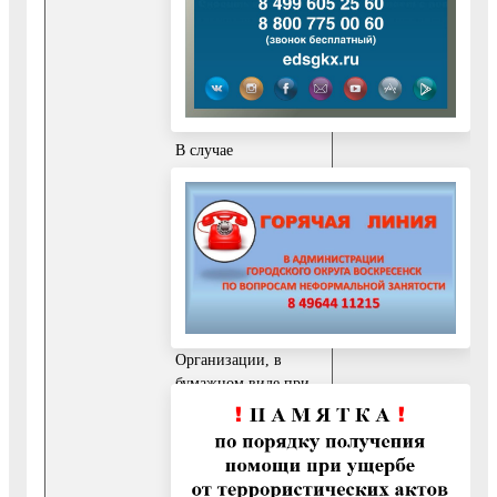
ЕСИА при подаче
заявления через
Организацию либо
РПГУ) посредством
ЕИСДОП.
В случае
необходимости
Заявитель может
получить решение об
отказе в
предоставлении
Услуги, подписанное
уполномоченным
должностным лицом
Организации, в
бумажном виде при
личном посещении
Организации.
Факт предоставления
Услуги с