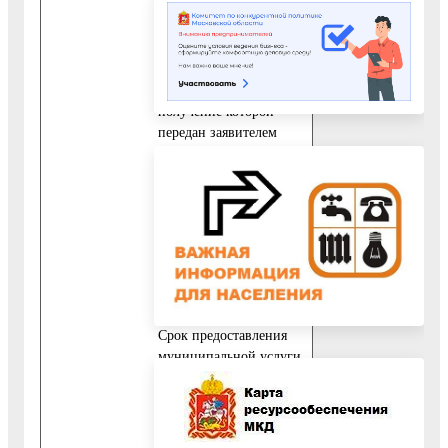
центре.
Срок предоставления
муниципальной
услуги, запрос на
получение которой
передан заявителем
через
многофункциональный
центр, исчисляется со
дня регистрации
запроса на получение
муниципальной услуги
в Управлении
образования.
Срок предоставления
муниципальной услуги
исчисляется без учета
сроков
приостановления
предоставления