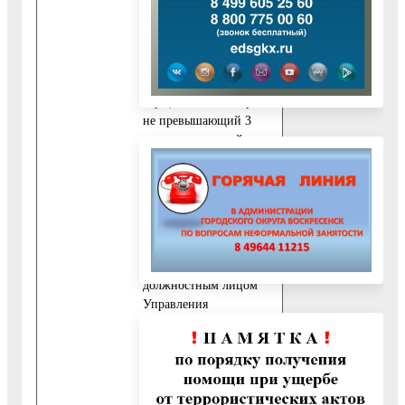
Выдача (направление)
результата
предоставления
муниципальной услуги
осуществляется в срок,
не превышающий 3
календарных дней.
Ответы на устный
запрос и телефонный
звонок могут быть
даны непосредственно
в ходе общения
заявителей с
должностным лицом
Управления
образования, в случае,
если изложенные в
устном обращении
факты и обстоятельства
являются очевидными и