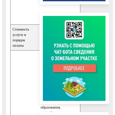
Стоимость
Предоставление
услуги и
муниципальной услуги
порядок
осуществляется
оплаты
бесплатно
Срок предоставления
муниципальной услуги
не может превышать 30
календарных дней с
даты регистрации
запроса заявителя о
предоставлении
муниципальной услуги
в Управлении
образования,
многофункциональном