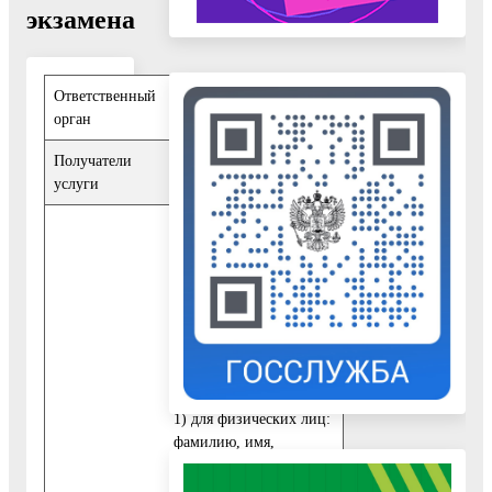
экзамена
Ответственный
Управление
орган
образования
Получатели
Физические лица
,
услуги
Юридические лица
При обращении за
получением
муниципальной услуги
заявитель представляет
заявление, которое
должно содержать
следующие сведения
:
1) для физических лиц:
фамилию, имя,
отчество (последнее -
при наличии), личную