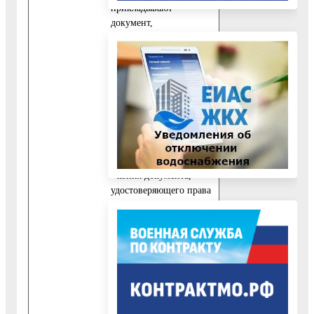
прикладывают
документ,
удостоверяющий
личность заявителя.
При личном приеме
заявитель - физическое
лицо представляет
документ,
удостоверяющий
личность.
- копия документа,
удостоверяющего права
(полномочия)
представителя
физического или
юридического лица,
если с заявлением
обращается
представитель
заявителя.