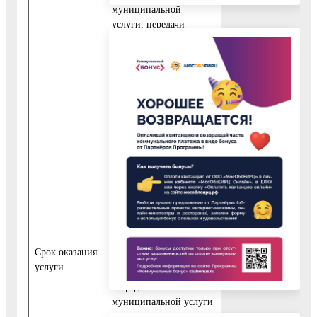
муниципальной
услуги, передачи
запроса о
предоставлении
муниципальной услуги
и документов из
многофункционального
центра в Управление
образования, передачи
результата
предоставления
муниципальной услуги
из Управления
образования в
многофункциональный
центр, срока выдачи
результата заявителю.
Cрок оказания
услуги
Сроки передачи запроса
о предоставлении
муниципальной услуги
и прилагаемых