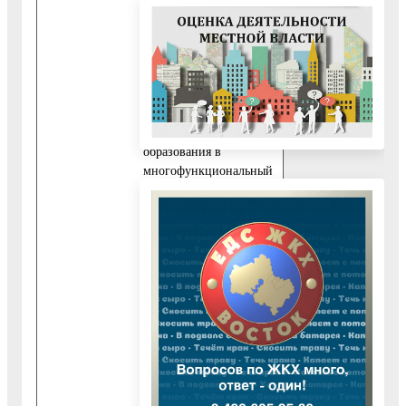
документов из
многофункционального
центра в Управление
образования, а также
передачи результата
муниципальной услуги
из Управления
образования в
многофункциональный
центр устанавливаются
соглашением о
взаимодействии между
муниципальным
учреждением
«Администрация
Воскресенского
муниципального
района Московской
области» и
многофункциональным
центром.