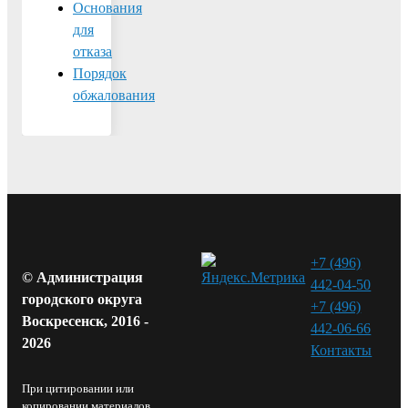
Основания
для
отказа
Порядок
обжалования
+7 (496)
© Администрация
442-04-50
городского округа
+7 (496)
Воскресенск, 2016 -
442-06-66
2026
Контакты⁠
При цитировании или
копировании материалов