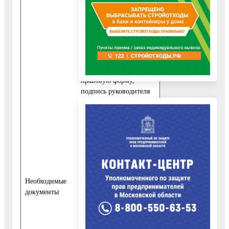
подпись и дату.
- для юридических лиц:
полное и сокращенное
(при наличии)
наименование,
организационно-
правовую форму,
подпись руководителя
и дату.
2) к заявлению
прикладываются
следующие документы:
- в случае если
предоставление
информации
Необходимые
предполагает обработку
документы
персональных данных,
то к заявлению
физические лица