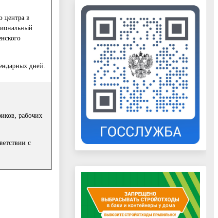
о центра в
циональный
енского
ендарных дней.
фиков, рабочих
ветствии с