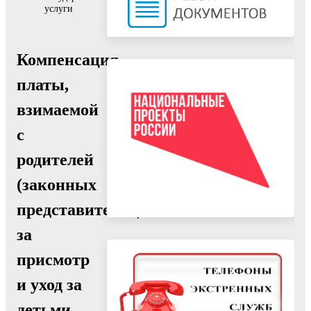
услуги
Компенсация
платы,
взимаемой
с
родителей
(законных
представителей)
за
присмотр
и уход за
детьми,