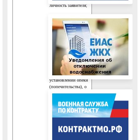
личность заявителя;
3) копию
свидетельства о
рождении ребенка
(детей), входящего
(их) в состав семьи;
4) выписку из
решения органа
опеки и
попечительства об
установлении опеки
(попечительства), о
передаче ребенка на
воспитание в
приемную семью –
на ребенка,
находящегося под
опекой
(попечительством),
в приемной семье;