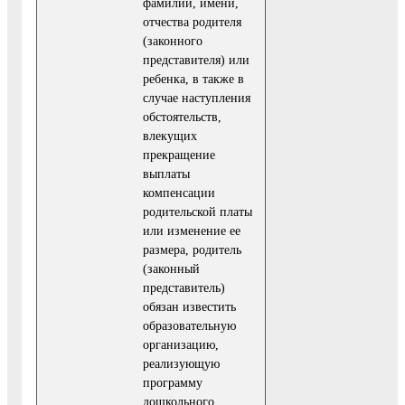
фамилии, имени,
отчества родителя
(законного
представителя) или
ребенка, в также в
случае наступления
обстоятельств,
влекущих
прекращение
выплаты
компенсации
родительской платы
или изменение ее
размера, родитель
(законный
представитель)
обязан известить
образова­тельную
организацию,
реализующую
программу
дошкольного