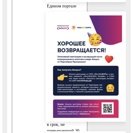
Едином портале
государственных и
муниципальных
услуг и Портале
государственных и
муниципальных
услуг Московской
области, на
официальном сайте
Воскресенского
муниципального
района Московской
области в сети
Интернет, а также
по обращению
заявителя может
быть направлена на
адрес его
электронной почты
в срок, не
превышающий 30