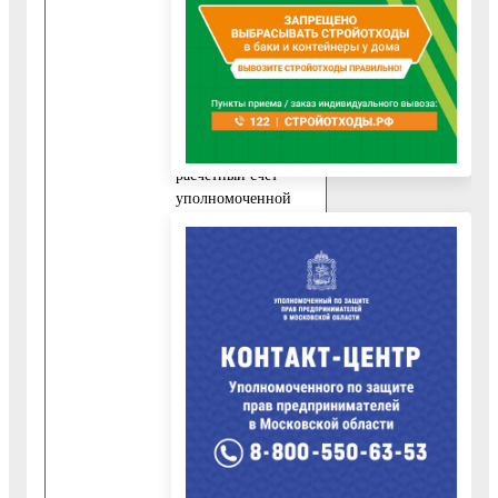
В заявлении
указывается способ
выплаты
компенсации
родительской платы:
посредством
перечисления на
расчетный счет
уполномоченной
организации, номер
счета и реквизиты
кредитной
организации для
перечисления
компенсации
родительской платы
в безналичной
форме, адресные
данные заявителя.
2) копию документа,
удостоверяющего