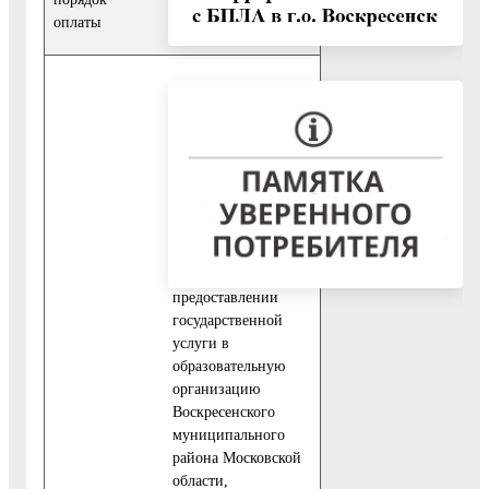
осуществляется
оплаты
бесплатно
1. Срок
предоставления
государственной
услуги не должен
превышать 7
рабочих дней со
дня, следующего за
днем приема
запроса заявителя о
предоставлении
государственной
услуги в
образовательную
организацию
Воскресенского
муниципального
района Московской
области,