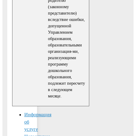
родителю
(законному
представите­лю)
вследствие ошибки,
допущенной
Управлением
образования,
образовательными
организация-ми,
реализующими
программу
дошкольного
образования,
подлежит пересчету
в следующем
месяце.
Информация
об
услуге