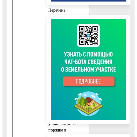
Перечень
документов,
необходимых для
предоставления
государственной
услуги, является
исчерпывающим.
Документы,
составленные на
иностранном языке,
подлежат переводу
на русский язык.
Верность перевода и
подлинность
подписи
переводчика
свидетельствуются в
установленном
порядке в
соответствии с