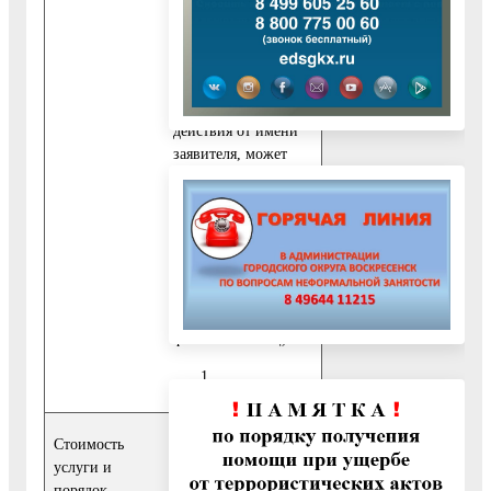
В качестве
документа,
подтверждающего
полномочия на
осуществление
действия от имени
заявителя, может
быть представлена
оформленная в
соответствии с
законодательством
Российской
Федерации
доверенность (для
физических лиц).
Предоставление
Стоимость
государственной
услуги и
услуги
порядок