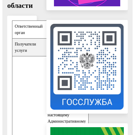
области
Ответственный
Управление
орган
образования
Получатели
Физические лица
услуги
При обращении за
получением
государственной
услуги заявитель
представляет:
1)
заявление
(Приложение 3 к
настоящему
Административному
регламенту);