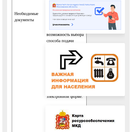
законодательством о
нотариате.
Необходимые
документы
Заявителям
обеспечивается
возможность выбора
способа подачи
заявления о
предоставлении
государственной
услуги: при личном
обращении в
дошкольную
образовательную
организацию или в
электронной форме.
В электронном виде
форма заявления
доступна для
копирования и
заполнения на