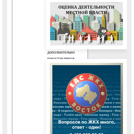
календарных дней.
В случае обращения
за оказанием
государственной
услуги
представителем
заявителя
дополнительно
представляется
документ,
подтверждающий
его полномочия, а
также паспорт или
иной документ,
удостоверяющий
личность в
соответствии с
законодательством
Российской
Федерации.