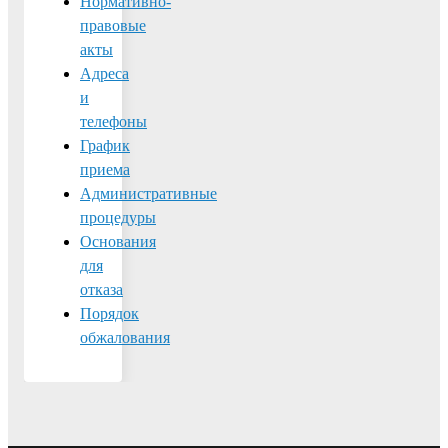
Нормативно-
правовые
акты
Адреса
и
телефоны
График
приема
Административные
процедуры
Основания
для
отказа
Порядок
обжалования